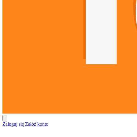
Zaloguj się
Załóź konto