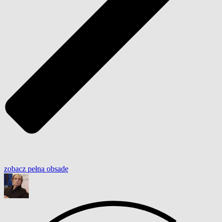
zobacz
pełną
obsadę