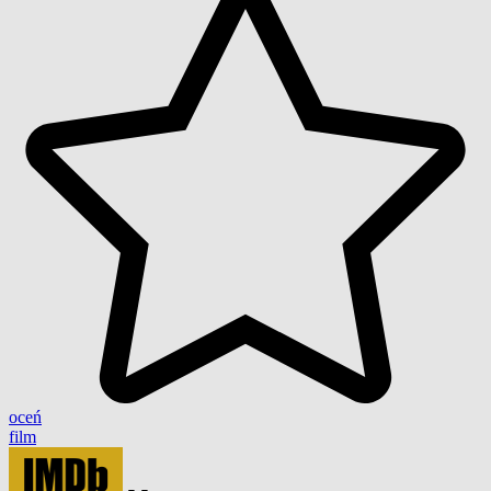
oceń
film