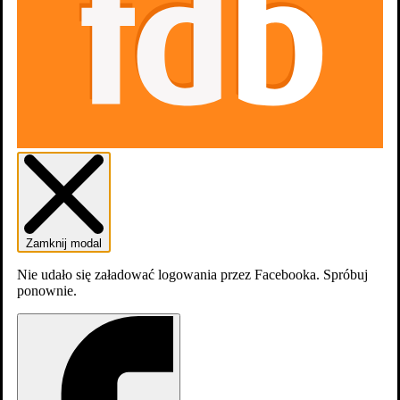
0
osób
lubi
0
osób
chce obejrzeć
obejrzy
0
osób
obejrzało
Zamknij modal
Nie udało się załadować logowania przez Facebooka. Spróbuj
ponownie.