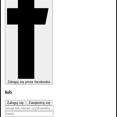
Gdzie obejrzeć
Aktualnie tytuł nie jest dostępny na
platformach
streamingowych
Obsada
Zaloguj się przez facebooka
lub
Zaloguj się
Zarejestruj się