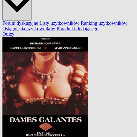
Forum dyskusyjne
Listy użytkowników
Ranking użytkowników
Osiągnięcia użytkowników
Poradniki dodającego
Quizy