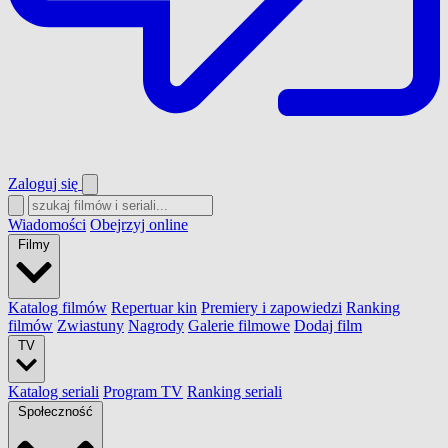
Zaloguj się
Wiadomości
Obejrzyj online
Filmy
Katalog filmów
Repertuar kin
Premiery i zapowiedzi
Ranking
filmów
Zwiastuny
Nagrody
Galerie filmowe
Dodaj film
TV
Katalog seriali
Program TV
Ranking seriali
Społeczność