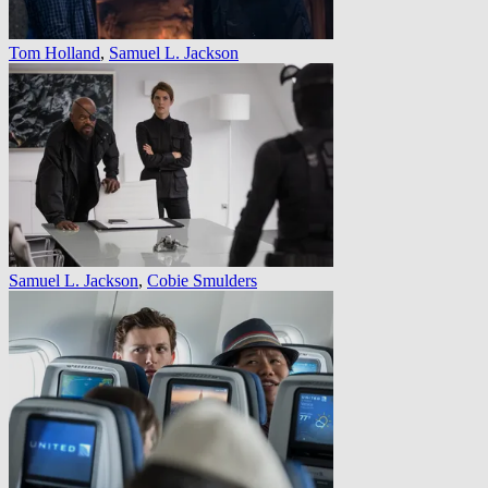
Tom Holland
,
Samuel L. Jackson
Samuel L. Jackson
,
Cobie Smulders