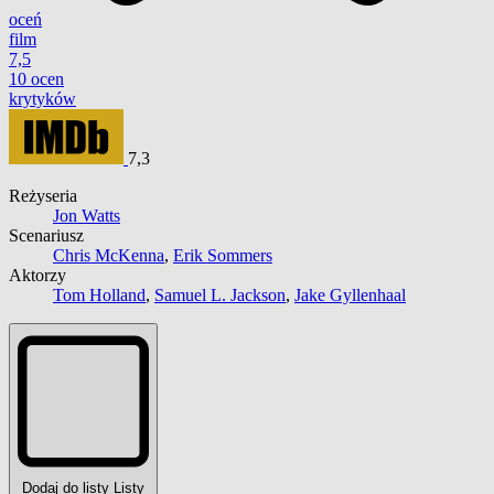
oceń
film
7,5
10 ocen
krytyków
7,3
Reżyseria
Jon Watts
Scenariusz
Chris McKenna
,
Erik Sommers
Aktorzy
Tom Holland
,
Samuel L. Jackson
,
Jake Gyllenhaal
Dodaj do listy
Listy