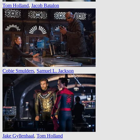
Tom Holland
,
Jacob Batalon
Cobie Smulders
,
Samuel L. Jackson
Jake Gyllenhaal
,
Tom Holland