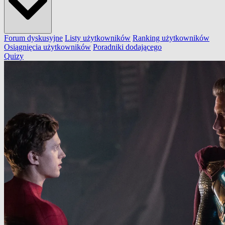
Forum dyskusyjne
Listy użytkowników
Ranking użytkowników
Osiągnięcia użytkowników
Poradniki dodającego
Quizy