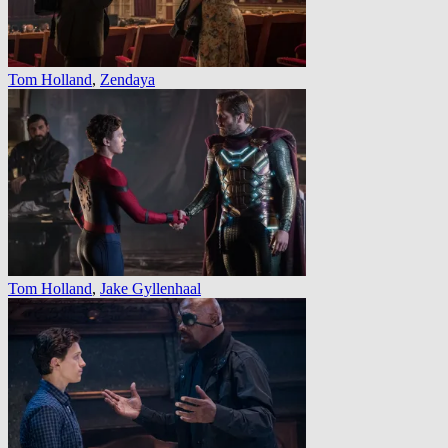
Tom Holland
,
Zendaya
Tom Holland
,
Jake Gyllenhaal