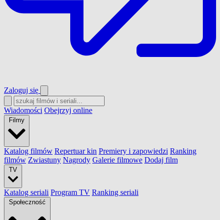
Zaloguj się
Wiadomości
Obejrzyj online
Filmy
Katalog filmów
Repertuar kin
Premiery i zapowiedzi
Ranking
filmów
Zwiastuny
Nagrody
Galerie filmowe
Dodaj film
TV
Katalog seriali
Program TV
Ranking seriali
Społeczność