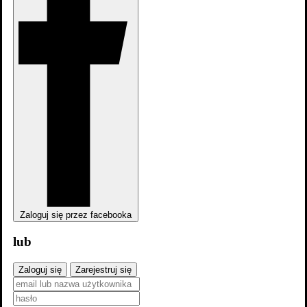
Gdzie obejrzeć
Zaloguj się przez facebooka
lub
4 nagrody, 4 nominacje i 2 udział w konkursie
zobacz więcej
Zaloguj się
Zarejestruj się
Zwiastuny