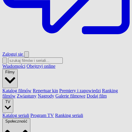
Zaloguj się
Wiadomości
Obejrzyj online
Filmy
Katalog filmów
Repertuar kin
Premiery i zapowiedzi
Ranking
filmów
Zwiastuny
Nagrody
Galerie filmowe
Dodaj film
TV
Katalog seriali
Program TV
Ranking seriali
Społeczność