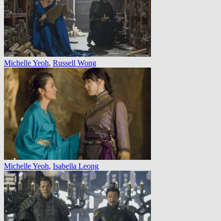
Michelle Yeoh
,
Russell Wong
Michelle Yeoh
,
Isabella Leong