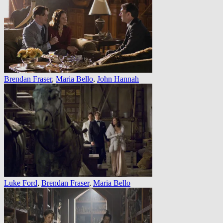
Brendan Fraser
,
Maria Bello
,
John Hannah
Luke Ford
,
Brendan Fraser
,
Maria Bello