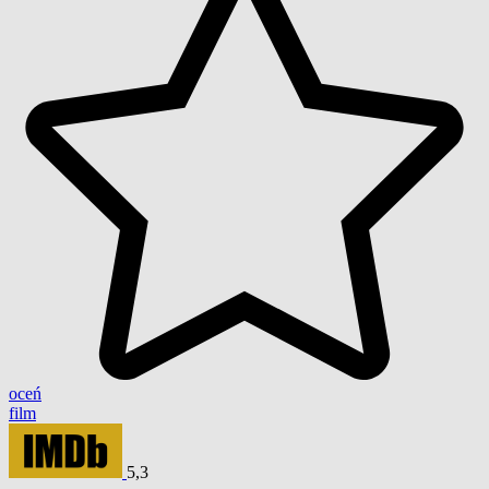
oceń
film
5,3