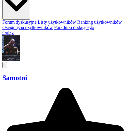
Forum dyskusyjne
Listy użytkowników
Ranking użytkowników
Osiągnięcia użytkowników
Poradniki dodającego
Quizy
Samotni