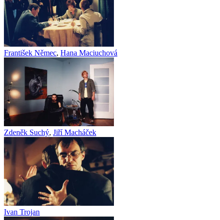
František Němec
,
Hana Maciuchová
Zdeněk Suchý
,
Jiří Macháček
Ivan Trojan