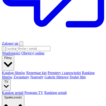
Zaloguj się
Wiadomości
Obejrzyj online
Filmy
Katalog filmów
Repertuar kin
Premiery i zapowiedzi
Ranking
filmów
Zwiastuny
Nagrody
Galerie filmowe
Dodaj film
TV
Katalog seriali
Program TV
Ranking seriali
Społeczność