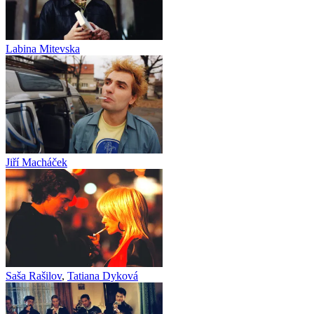
Labina Mitevska
Jiří Macháček
Saša Rašilov
,
Tatiana Dyková