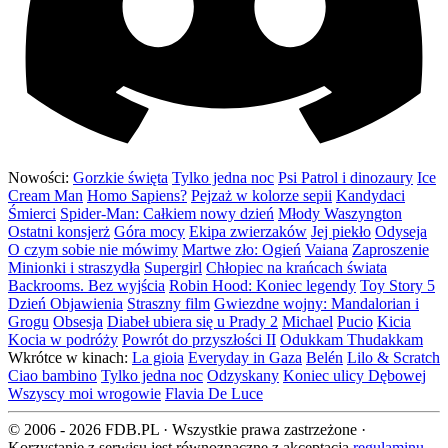
Nowości:
Gorzkie święta
Tylko jedna noc
Psi Patrol i dinozaury
Ice
Cream Man
Homo Sapiens?
Pejzaż w kolorze sepii
Kandydaci
Śmierci
Spider-Man: Całkiem nowy dzień
Młody Waszyngton
Ostatni konsjerż
Góra mocy
Ekipa zwierzaków
Jej piekło
Odyseja
O czym sobie nie mówimy
Martwe zło: Ogień
Vaiana
Zaproszenie
Minionki i straszydła
Supergirl
Chłopiec na krańcach świata
Backrooms. Bez wyjścia
Robin Hood: Koniec legendy
Toy Story 5
Dzień Objawienia
Straszny film
Gwiezdne wojny: Mandalorian i
Grogu
Obsesja
Diabeł ubiera się u Prady 2
Michael
Pucio
Kicia
Kocia w podróży
Powrót do przyszłości II
Odukkam Thudakkam
Wkrótce w kinach:
La gioia
Everyday in Gaza
Belén
Lilo & Scratch
Ciao bambino
Tylko jedna noc
Odzyskany
Koniec ulicy Dębowej
Wszyscy moi wrogowie
Flavia De Luce
© 2006 - 2026 FDB.PL · Wszystkie prawa zastrzeżone ·
Korzystanie z serwisu jest równoznaczne z akceptacją
regulaminu
.