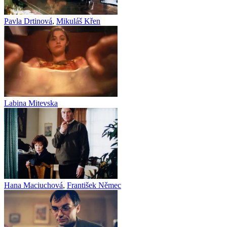
Pavla Drtinová
,
Mikuláš Křen
Labina Mitevska
Hana Maciuchová
,
František Němec