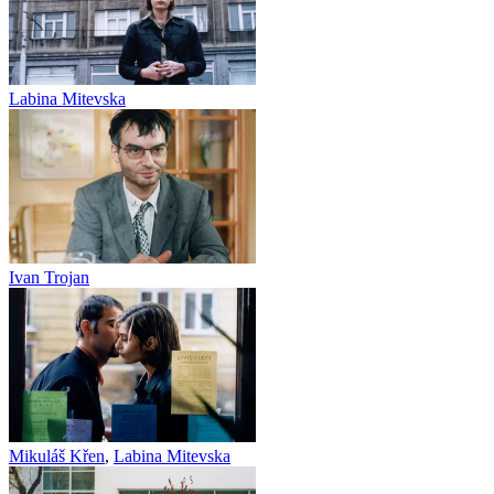
Labina Mitevska
Ivan Trojan
Mikuláš Křen
,
Labina Mitevska