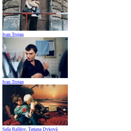
Ivan Trojan
Ivan Trojan
Saša Rašilov
,
Tatiana Dyková