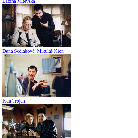
Labina Mitevska
Dana Sedláková
,
Mikuláš Křen
Ivan Trojan