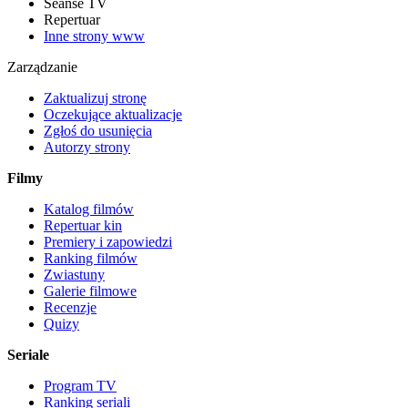
Seanse TV
Repertuar
Inne strony www
Zarządzanie
Zaktualizuj stronę
Oczekujące aktualizacje
Zgłoś do usunięcia
Autorzy strony
Filmy
Katalog filmów
Repertuar kin
Premiery i zapowiedzi
Ranking filmów
Zwiastuny
Galerie filmowe
Recenzje
Quizy
Seriale
Program TV
Ranking seriali