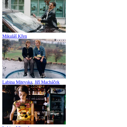
Mikuláš Křen
Labina Mitevska
,
Jiří Macháček