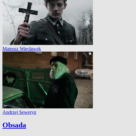
Mateusz Więcławek
Andrzej Seweryn
Obsada