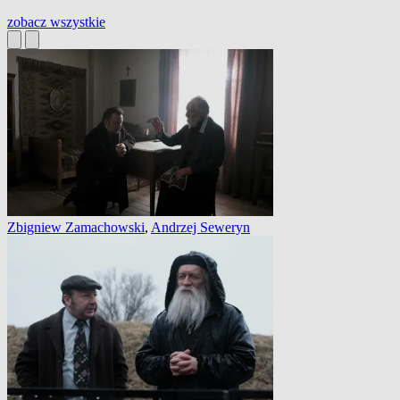
zobacz wszystkie
Zbigniew Zamachowski
,
Andrzej Seweryn