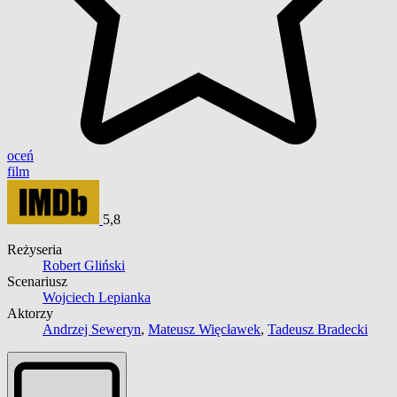
oceń
film
5,8
Reżyseria
Robert Gliński
Scenariusz
Wojciech Lepianka
Aktorzy
Andrzej Seweryn
,
Mateusz Więcławek
,
Tadeusz Bradecki