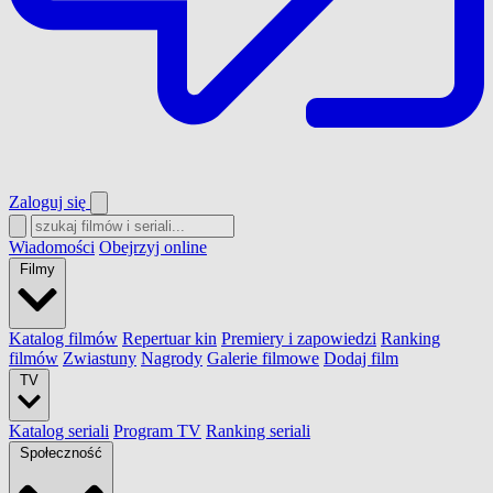
Zaloguj się
Wiadomości
Obejrzyj online
Filmy
Katalog filmów
Repertuar kin
Premiery i zapowiedzi
Ranking
filmów
Zwiastuny
Nagrody
Galerie filmowe
Dodaj film
TV
Katalog seriali
Program TV
Ranking seriali
Społeczność