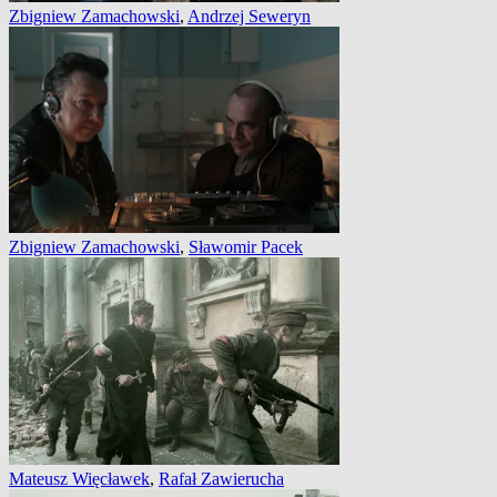
Zbigniew Zamachowski
,
Andrzej Seweryn
Zbigniew Zamachowski
,
Sławomir Pacek
Mateusz Więcławek
,
Rafał Zawierucha