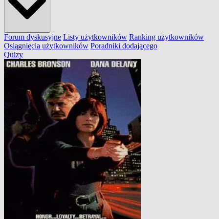
Forum dyskusyjne
Listy użytkowników
Ranking użytkowników
Osiągnięcia użytkowników
Poradniki dodającego
Quizy