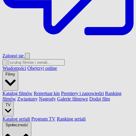
Zaloguj się
Wiadomości
Obejrzyj online
Filmy
Katalog filmów
Repertuar kin
Premiery i zapowiedzi
Ranking
filmów
Zwiastuny
Nagrody
Galerie filmowe
Dodaj film
TV
Katalog seriali
Program TV
Ranking seriali
Społeczność