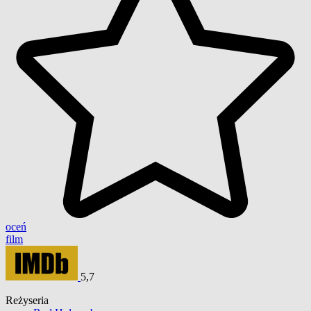
oceń
film
5,7
Reżyseria