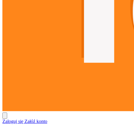
Zaloguj się
Załóź konto