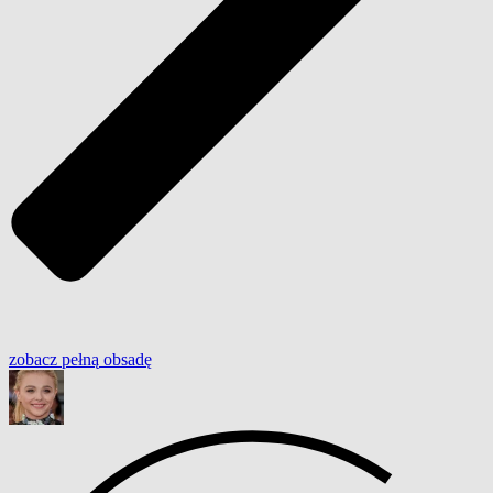
zobacz
pełną
obsadę