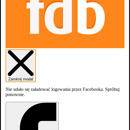
Gdzie obejrzeć
Aktualnie tytuł nie jest dostępny na
platformach
streamingowych
2 nagrody
zobacz więcej
Zwiastuny
1
Zamknij modal
Nie udało się załadować logowania przez Facebooka. Spróbuj
ponownie.