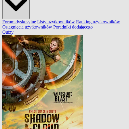
Forum dyskusyjne
Listy użytkowników
Ranking użytkowników
Osiągnięcia użytkowników
Poradniki dodającego
Quizy