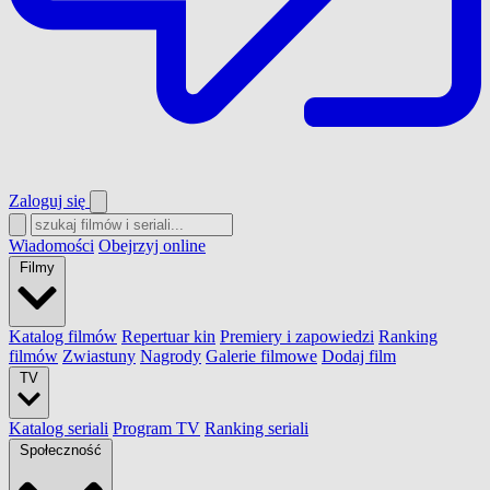
Zaloguj się
Wiadomości
Obejrzyj online
Filmy
Katalog filmów
Repertuar kin
Premiery i zapowiedzi
Ranking
filmów
Zwiastuny
Nagrody
Galerie filmowe
Dodaj film
TV
Katalog seriali
Program TV
Ranking seriali
Społeczność