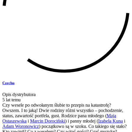
Czechu
Opis dystrybutora
5 lat temu
Czy wesele po odwołanym ślubie to przepis na katastrofę?
Owszem. I to jaką! Dwie rodziny różni wszystko – pochodzenie,
status, zawartość portfela, gust. Rodzice pana młodego (
Maja
Ostaszewska
i
Marcin Dorociński
) i panny młodej (
Izabela Kuna
i
Adam Woronowicz
) początkowo są w szoku. Co takiego się stało?
Kto zawinił? Co z weselem? Czy witać gości? Grać muzykę?