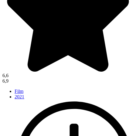
6,6
6,9
Film
2021