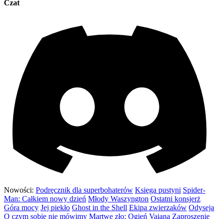
Czat
Nowości:
Podręcznik dla superbohaterów
Księga pustyni
Spider-
Man: Całkiem nowy dzień
Młody Waszyngton
Ostatni konsjerż
Góra mocy
Jej piekło
Ghost in the Shell
Ekipa zwierzaków
Odyseja
O czym sobie nie mówimy
Martwe zło: Ogień
Vaiana
Zaproszenie