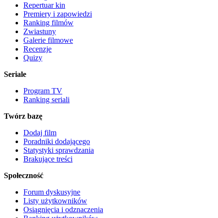
Repertuar kin
Premiery i zapowiedzi
Ranking filmów
Zwiastuny
Galerie filmowe
Recenzje
Quizy
Seriale
Program TV
Ranking seriali
Twórz bazę
Dodaj film
Poradniki dodającego
Statystyki sprawdzania
Brakujące treści
Społeczność
Forum dyskusyjne
Listy użytkowników
Osiągnięcia i odznaczenia