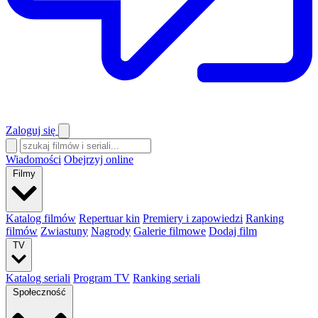
Zaloguj się
Wiadomości
Obejrzyj online
Filmy
Katalog filmów
Repertuar kin
Premiery i zapowiedzi
Ranking
filmów
Zwiastuny
Nagrody
Galerie filmowe
Dodaj film
TV
Katalog seriali
Program TV
Ranking seriali
Społeczność