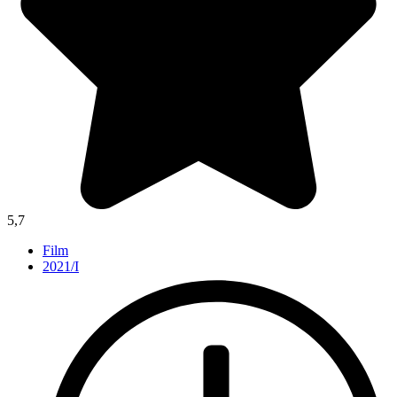
5,7
Film
2021/I