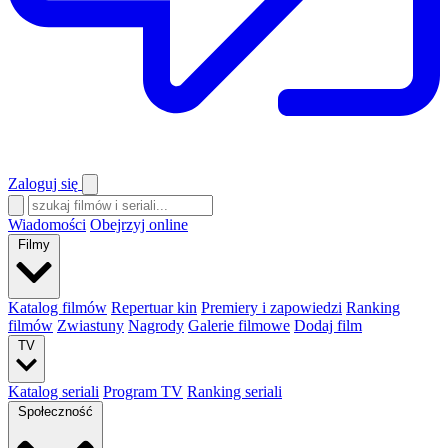
Zaloguj się
Wiadomości
Obejrzyj online
Filmy
Katalog filmów
Repertuar kin
Premiery i zapowiedzi
Ranking
filmów
Zwiastuny
Nagrody
Galerie filmowe
Dodaj film
TV
Katalog seriali
Program TV
Ranking seriali
Społeczność