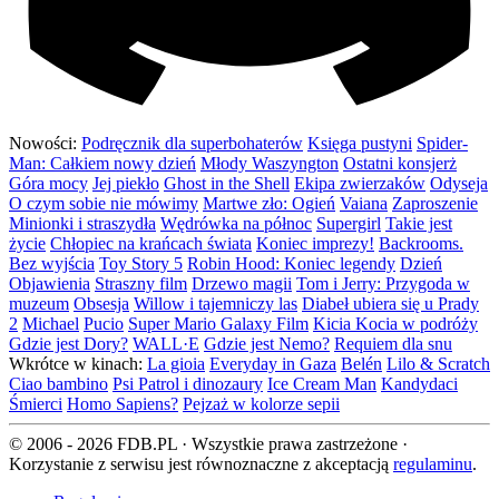
Nowości:
Podręcznik dla superbohaterów
Księga pustyni
Spider-
Man: Całkiem nowy dzień
Młody Waszyngton
Ostatni konsjerż
Góra mocy
Jej piekło
Ghost in the Shell
Ekipa zwierzaków
Odyseja
O czym sobie nie mówimy
Martwe zło: Ogień
Vaiana
Zaproszenie
Minionki i straszydła
Wędrówka na północ
Supergirl
Takie jest
życie
Chłopiec na krańcach świata
Koniec imprezy!
Backrooms.
Bez wyjścia
Toy Story 5
Robin Hood: Koniec legendy
Dzień
Objawienia
Straszny film
Drzewo magii
Tom i Jerry: Przygoda w
muzeum
Obsesja
Willow i tajemniczy las
Diabeł ubiera się u Prady
2
Michael
Pucio
Super Mario Galaxy Film
Kicia Kocia w podróży
Gdzie jest Dory?
WALL·E
Gdzie jest Nemo?
Requiem dla snu
Wkrótce w kinach:
La gioia
Everyday in Gaza
Belén
Lilo & Scratch
Ciao bambino
Psi Patrol i dinozaury
Ice Cream Man
Kandydaci
Śmierci
Homo Sapiens?
Pejzaż w kolorze sepii
© 2006 - 2026 FDB.PL · Wszystkie prawa zastrzeżone ·
Korzystanie z serwisu jest równoznaczne z akceptacją
regulaminu
.