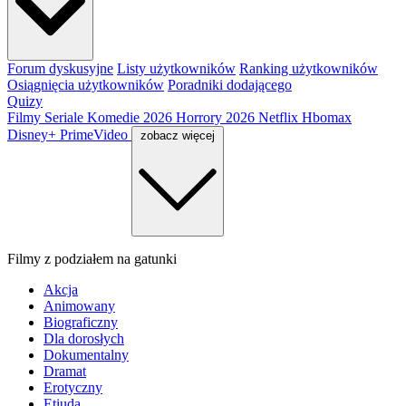
Forum dyskusyjne
Listy użytkowników
Ranking użytkowników
Osiągnięcia użytkowników
Poradniki dodającego
Quizy
Filmy
Seriale
Komedie 2026
Horrory 2026
Netflix
Hbomax
Disney+
PrimeVideo
zobacz więcej
Filmy z podziałem na gatunki
Akcja
Animowany
Biograficzny
Dla dorosłych
Dokumentalny
Dramat
Erotyczny
Etiuda