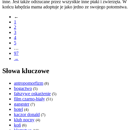
inne. Jest także odrzucane przez wszystkie inne ptaki i zwierzęta. W
końcu łabędzia mama adoptuje je jako jedno ze swojego potomstwa.
←
1
2
3
4
5
…
97
→
Słowa kluczowe
antropomorfizm
(8)
bogactwo
(5)
fałszywe oskarżenie
(5)
film czarno-biały
(51)
gangster
(7)
hotel
(4)
kaczor donald
(7)
klub nocny
(4)
koń
(6)