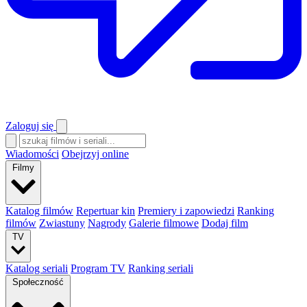
Zaloguj się
Wiadomości
Obejrzyj online
Filmy
Katalog filmów
Repertuar kin
Premiery i zapowiedzi
Ranking
filmów
Zwiastuny
Nagrody
Galerie filmowe
Dodaj film
TV
Katalog seriali
Program TV
Ranking seriali
Społeczność