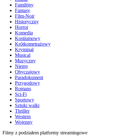
Familijny
Fantasy
Film-Noir
Historyczny
Horror
Komedia
Kostiumowy
Krótkometrażowy
Kryminał
Musical
Muzyczny
Niemy
Obyczajowy
Paradokument
Przygodowy
Romans
Sci-Fi
Sportowy
Sztuki walki
Thriller
Western
Wojenny
Filmy z podziałem platformy streamingowe