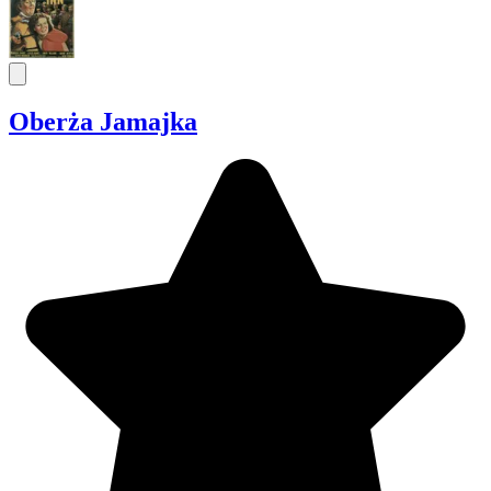
Oberża Jamajka