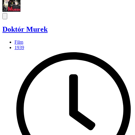
Doktór Murek
Film
1939