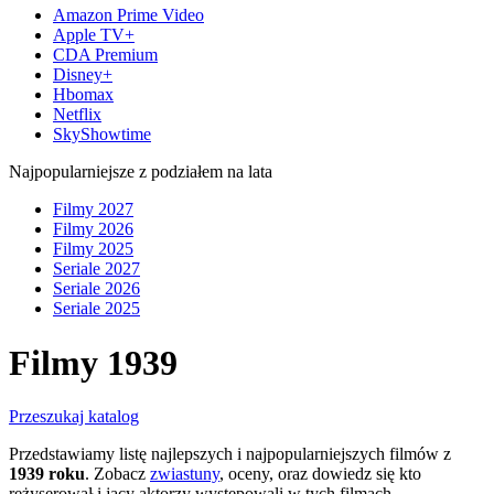
Amazon Prime Video
Apple TV+
CDA Premium
Disney+
Hbomax
Netflix
SkyShowtime
Najpopularniejsze z podziałem na lata
Filmy 2027
Filmy 2026
Filmy 2025
Seriale 2027
Seriale 2026
Seriale 2025
Filmy 1939
Przeszukaj katalog
Przedstawiamy listę najlepszych i najpopularniejszych filmów z
1939 roku
. Zobacz
zwiastuny
, oceny, oraz dowiedz się kto
reżyserował i jacy aktorzy występowali w tych filmach.