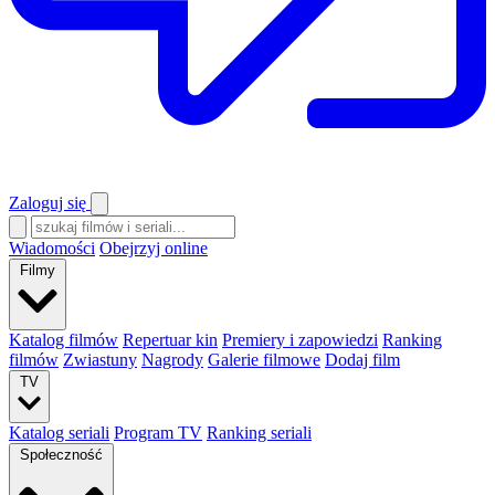
Zaloguj się
Wiadomości
Obejrzyj online
Filmy
Katalog filmów
Repertuar kin
Premiery i zapowiedzi
Ranking
filmów
Zwiastuny
Nagrody
Galerie filmowe
Dodaj film
TV
Katalog seriali
Program TV
Ranking seriali
Społeczność