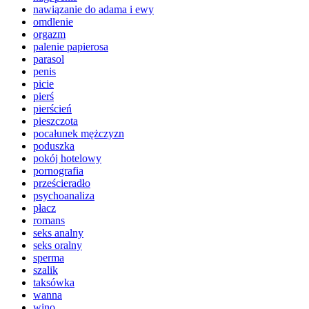
nawiązanie do adama i ewy
omdlenie
orgazm
palenie papierosa
parasol
penis
picie
pierś
pierścień
pieszczota
pocałunek mężczyzn
poduszka
pokój hotelowy
pornografia
prześcieradło
psychoanaliza
płacz
romans
seks analny
seks oralny
sperma
szalik
taksówka
wanna
wino