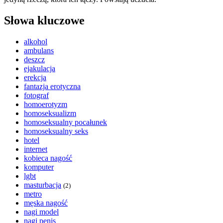
Słowa kluczowe
alkohol
ambulans
deszcz
ejakulacja
erekcja
fantazja erotyczna
fotograf
homoerotyzm
homoseksualizm
homoseksualny pocałunek
homoseksualny seks
hotel
internet
kobieca nagość
komputer
lgbt
masturbacja
(2)
metro
męska nagość
nagi model
nagi penis