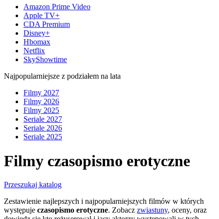
Amazon Prime Video
Apple TV+
CDA Premium
Disney+
Hbomax
Netflix
SkyShowtime
Najpopularniejsze z podziałem na lata
Filmy 2027
Filmy 2026
Filmy 2025
Seriale 2027
Seriale 2026
Seriale 2025
Filmy czasopismo erotyczne
Przeszukaj katalog
Zestawienie najlepszych i najpopularniejszych filmów w których
występuje
czasopismo erotyczne
. Zobacz
zwiastuny
, oceny, oraz
dowiedz się kto reżyserował i jacy aktorzy występowali w tych