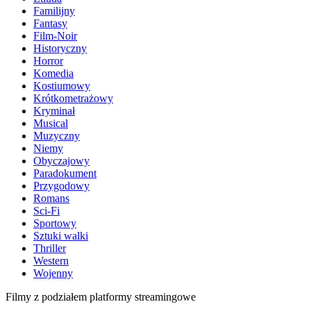
Familijny
Fantasy
Film-Noir
Historyczny
Horror
Komedia
Kostiumowy
Krótkometrażowy
Kryminał
Musical
Muzyczny
Niemy
Obyczajowy
Paradokument
Przygodowy
Romans
Sci-Fi
Sportowy
Sztuki walki
Thriller
Western
Wojenny
Filmy z podziałem platformy streamingowe