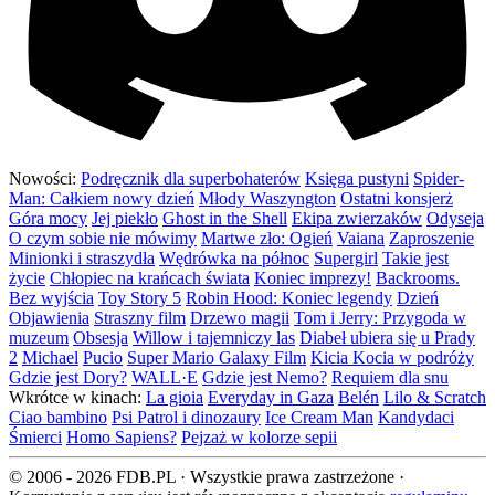
Nowości:
Podręcznik dla superbohaterów
Księga pustyni
Spider-
Man: Całkiem nowy dzień
Młody Waszyngton
Ostatni konsjerż
Góra mocy
Jej piekło
Ghost in the Shell
Ekipa zwierzaków
Odyseja
O czym sobie nie mówimy
Martwe zło: Ogień
Vaiana
Zaproszenie
Minionki i straszydła
Wędrówka na północ
Supergirl
Takie jest
życie
Chłopiec na krańcach świata
Koniec imprezy!
Backrooms.
Bez wyjścia
Toy Story 5
Robin Hood: Koniec legendy
Dzień
Objawienia
Straszny film
Drzewo magii
Tom i Jerry: Przygoda w
muzeum
Obsesja
Willow i tajemniczy las
Diabeł ubiera się u Prady
2
Michael
Pucio
Super Mario Galaxy Film
Kicia Kocia w podróży
Gdzie jest Dory?
WALL·E
Gdzie jest Nemo?
Requiem dla snu
Wkrótce w kinach:
La gioia
Everyday in Gaza
Belén
Lilo & Scratch
Ciao bambino
Psi Patrol i dinozaury
Ice Cream Man
Kandydaci
Śmierci
Homo Sapiens?
Pejzaż w kolorze sepii
© 2006 - 2026 FDB.PL · Wszystkie prawa zastrzeżone ·