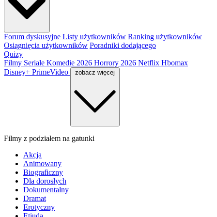
Forum dyskusyjne
Listy użytkowników
Ranking użytkowników
Osiągnięcia użytkowników
Poradniki dodającego
Quizy
Filmy
Seriale
Komedie 2026
Horrory 2026
Netflix
Hbomax
Disney+
PrimeVideo
zobacz więcej
Filmy z podziałem na gatunki
Akcja
Animowany
Biograficzny
Dla dorosłych
Dokumentalny
Dramat
Erotyczny
Etiuda