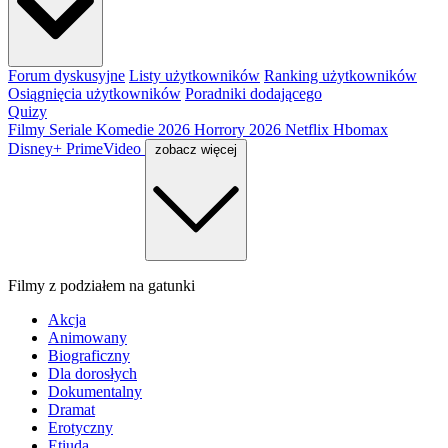
Forum dyskusyjne
Listy użytkowników
Ranking użytkowników
Osiągnięcia użytkowników
Poradniki dodającego
Quizy
Filmy
Seriale
Komedie 2026
Horrory 2026
Netflix
Hbomax
Disney+
PrimeVideo
zobacz więcej
Filmy z podziałem na gatunki
Akcja
Animowany
Biograficzny
Dla dorosłych
Dokumentalny
Dramat
Erotyczny
Etiuda