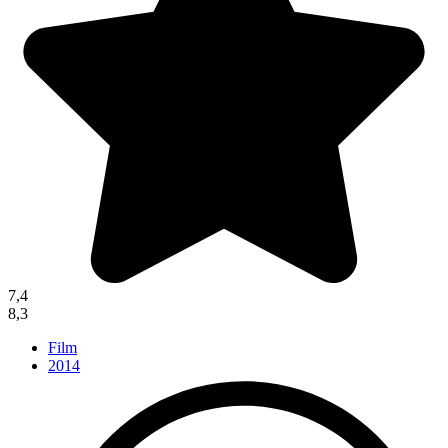
7,4
8,3
Film
2014