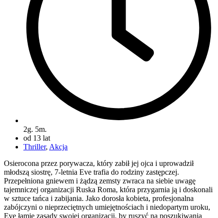
2g. 5m.
od 13 lat
Thriller
,
Akcja
Osierocona przez porywacza, który zabił jej ojca i uprowadził
młodszą siostrę, 7-letnia Eve trafia do rodziny zastępczej.
Przepełniona gniewem i żądzą zemsty zwraca na siebie uwagę
tajemniczej organizacji Ruska Roma, która przygarnia ją i doskonali
w sztuce tańca i zabijania. Jako dorosła kobieta, profesjonalna
zabójczyni o nieprzeciętnych umiejętnościach i niedopartym uroku,
Eve łamie zasady swojej organizacji, by ruszyć na poszukiwania