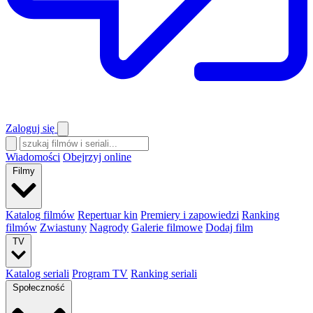
Zaloguj się
Wiadomości
Obejrzyj online
Filmy
Katalog filmów
Repertuar kin
Premiery i zapowiedzi
Ranking
filmów
Zwiastuny
Nagrody
Galerie filmowe
Dodaj film
TV
Katalog seriali
Program TV
Ranking seriali
Społeczność