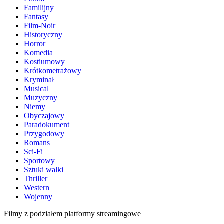
Familijny
Fantasy
Film-Noir
Historyczny
Horror
Komedia
Kostiumowy
Krótkometrażowy
Kryminał
Musical
Muzyczny
Niemy
Obyczajowy
Paradokument
Przygodowy
Romans
Sci-Fi
Sportowy
Sztuki walki
Thriller
Western
Wojenny
Filmy z podziałem platformy streamingowe