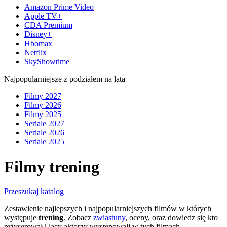
Amazon Prime Video
Apple TV+
CDA Premium
Disney+
Hbomax
Netflix
SkyShowtime
Najpopularniejsze z podziałem na lata
Filmy 2027
Filmy 2026
Filmy 2025
Seriale 2027
Seriale 2026
Seriale 2025
Filmy trening
Przeszukaj katalog
Zestawienie najlepszych i najpopularniejszych filmów w których
występuje
trening
. Zobacz
zwiastuny
, oceny, oraz dowiedz się kto
reżyserował i jacy aktorzy występowali w tych filmach.