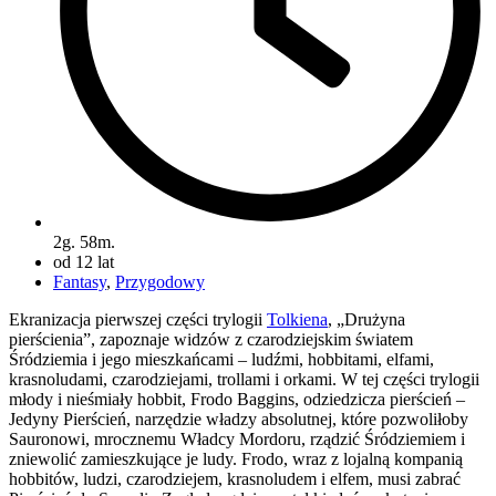
2g. 58m.
od 12 lat
Fantasy
,
Przygodowy
Ekranizacja pierwszej części trylogii
Tolkiena
, „Drużyna
pierścienia”, zapoznaje widzów z czarodziejskim światem
Śródziemia i jego mieszkańcami – ludźmi, hobbitami, elfami,
krasnoludami, czarodziejami, trollami i orkami. W tej części trylogii
młody i nieśmiały hobbit, Frodo Baggins, odziedzicza pierścień –
Jedyny Pierścień, narzędzie władzy absolutnej, które pozwoliłoby
Sauronowi, mrocznemu Władcy Mordoru, rządzić Śródziemiem i
zniewolić zamieszkujące je ludy. Frodo, wraz z lojalną kompanią
hobbitów, ludzi, czarodziejem, krasnoludem i elfem, musi zabrać