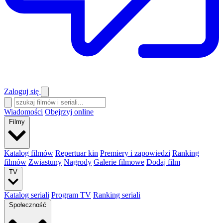
Zaloguj się
Wiadomości
Obejrzyj online
Filmy
Katalog filmów
Repertuar kin
Premiery i zapowiedzi
Ranking
filmów
Zwiastuny
Nagrody
Galerie filmowe
Dodaj film
TV
Katalog seriali
Program TV
Ranking seriali
Społeczność