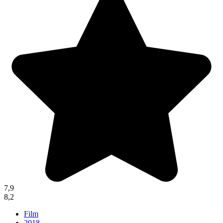
7,9
8,2
Film
2018