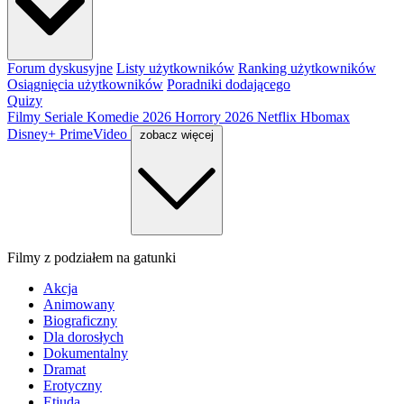
Forum dyskusyjne
Listy użytkowników
Ranking użytkowników
Osiągnięcia użytkowników
Poradniki dodającego
Quizy
Filmy
Seriale
Komedie 2026
Horrory 2026
Netflix
Hbomax
Disney+
PrimeVideo
zobacz więcej
Filmy z podziałem na gatunki
Akcja
Animowany
Biograficzny
Dla dorosłych
Dokumentalny
Dramat
Erotyczny
Etiuda