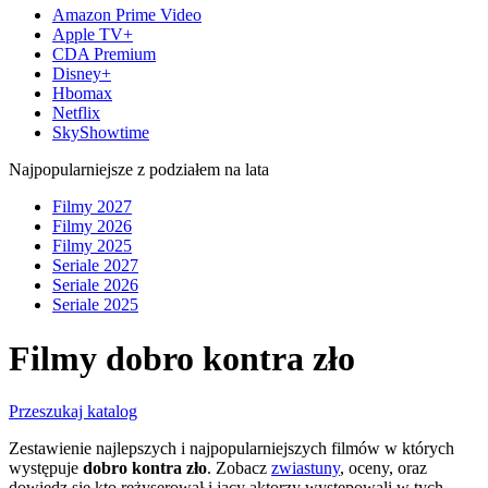
Amazon Prime Video
Apple TV+
CDA Premium
Disney+
Hbomax
Netflix
SkyShowtime
Najpopularniejsze z podziałem na lata
Filmy 2027
Filmy 2026
Filmy 2025
Seriale 2027
Seriale 2026
Seriale 2025
Filmy dobro kontra zło
Przeszukaj katalog
Zestawienie najlepszych i najpopularniejszych filmów w których
występuje
dobro kontra zło
. Zobacz
zwiastuny
, oceny, oraz
dowiedz się kto reżyserował i jacy aktorzy występowali w tych