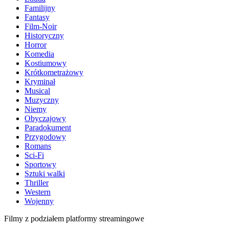
Familijny
Fantasy
Film-Noir
Historyczny
Horror
Komedia
Kostiumowy
Krótkometrażowy
Kryminał
Musical
Muzyczny
Niemy
Obyczajowy
Paradokument
Przygodowy
Romans
Sci-Fi
Sportowy
Sztuki walki
Thriller
Western
Wojenny
Filmy z podziałem platformy streamingowe