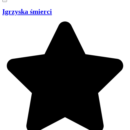
Igrzyska śmierci