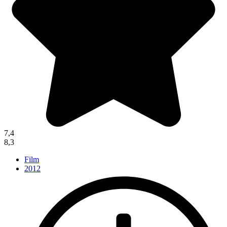
7,4
8,3
Film
2012