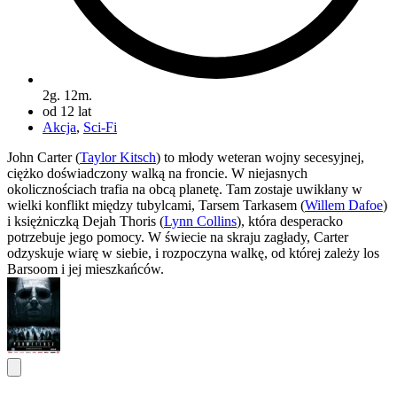
2g. 12m.
od 12 lat
Akcja
,
Sci-Fi
John Carter (
Taylor Kitsch
) to młody weteran wojny secesyjnej,
ciężko doświadczony walką na froncie. W niejasnych
okolicznościach trafia na obcą planetę. Tam zostaje uwikłany w
wielki konflikt między tubylcami, Tarsem Tarkasem (
Willem Dafoe
)
i księżniczką Dejah Thoris (
Lynn Collins
), która desperacko
potrzebuje jego pomocy. W świecie na skraju zagłady, Carter
odzyskuje wiarę w siebie, i rozpoczyna walkę, od której zależy los
Barsoom i jej mieszkańców.