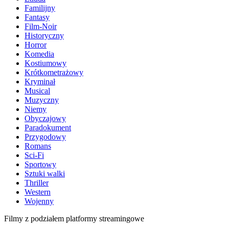
Familijny
Fantasy
Film-Noir
Historyczny
Horror
Komedia
Kostiumowy
Krótkometrażowy
Kryminał
Musical
Muzyczny
Niemy
Obyczajowy
Paradokument
Przygodowy
Romans
Sci-Fi
Sportowy
Sztuki walki
Thriller
Western
Wojenny
Filmy z podziałem platformy streamingowe