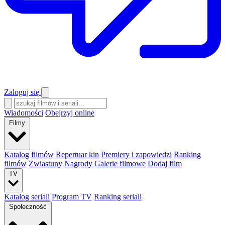
Zaloguj się
Wiadomości
Obejrzyj online
Filmy
Katalog filmów
Repertuar kin
Premiery i zapowiedzi
Ranking
filmów
Zwiastuny
Nagrody
Galerie filmowe
Dodaj film
TV
Katalog seriali
Program TV
Ranking seriali
Społeczność