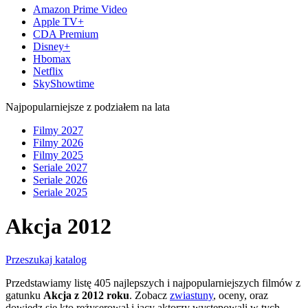
Amazon Prime Video
Apple TV+
CDA Premium
Disney+
Hbomax
Netflix
SkyShowtime
Najpopularniejsze z podziałem na lata
Filmy 2027
Filmy 2026
Filmy 2025
Seriale 2027
Seriale 2026
Seriale 2025
Akcja 2012
Przeszukaj katalog
Przedstawiamy listę 405 najlepszych i najpopularniejszych filmów z
gatunku
Akcja z 2012 roku
. Zobacz
zwiastuny
, oceny, oraz
dowiedz się kto reżyserował i jacy aktorzy występowali w tych