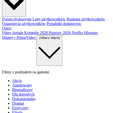
Forum dyskusyjne
Listy użytkowników
Ranking użytkowników
Osiągnięcia użytkowników
Poradniki dodającego
Quizy
Filmy
Seriale
Komedie 2026
Horrory 2026
Netflix
Hbomax
Disney+
PrimeVideo
zobacz więcej
Filmy z podziałem na gatunki
Akcja
Animowany
Biograficzny
Dla dorosłych
Dokumentalny
Dramat
Erotyczny
Etiuda