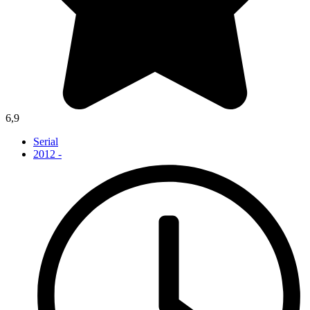
6,9
Serial
2012 -