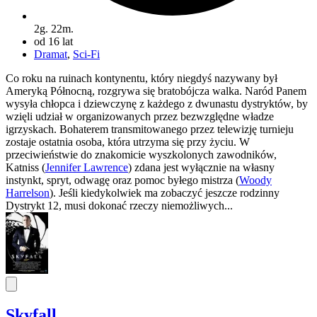
2g. 22m.
od 16 lat
Dramat
,
Sci-Fi
Co roku na ruinach kontynentu, który niegdyś nazywany był
Ameryką Północną, rozgrywa się bratobójcza walka. Naród Panem
wysyła chłopca i dziewczynę z każdego z dwunastu dystryktów, by
wzięli udział w organizowanych przez bezwzględne władze
igrzyskach. Bohaterem transmitowanego przez telewizję turnieju
zostaje ostatnia osoba, która utrzyma się przy życiu. W
przeciwieństwie do znakomicie wyszkolonych zawodników,
Katniss (
Jennifer Lawrence
) zdana jest wyłącznie na własny
instynkt, spryt, odwagę oraz pomoc byłego mistrza (
Woody
Harrelson
). Jeśli kiedykolwiek ma zobaczyć jeszcze rodzinny
Dystrykt 12, musi dokonać rzeczy niemożliwych...
Skyfall