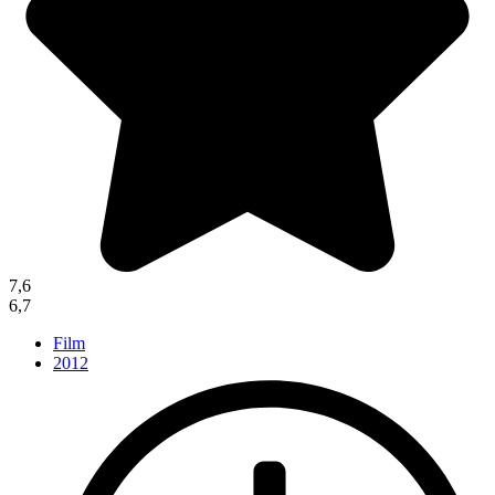
7,6
6,7
Film
2012