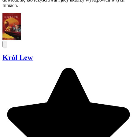
filmach.
Król Lew