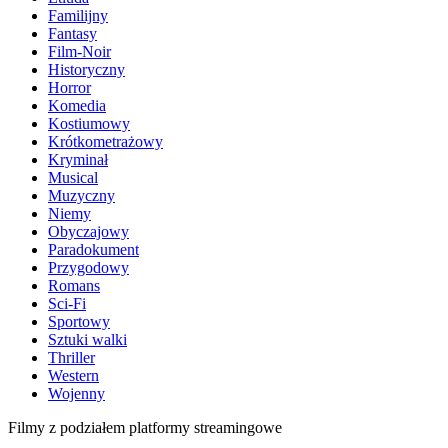
Familijny
Fantasy
Film-Noir
Historyczny
Horror
Komedia
Kostiumowy
Krótkometrażowy
Kryminał
Musical
Muzyczny
Niemy
Obyczajowy
Paradokument
Przygodowy
Romans
Sci-Fi
Sportowy
Sztuki walki
Thriller
Western
Wojenny
Filmy z podziałem platformy streamingowe