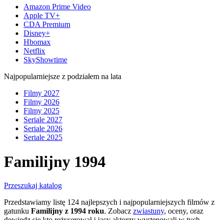
Amazon Prime Video
Apple TV+
CDA Premium
Disney+
Hbomax
Netflix
SkyShowtime
Najpopularniejsze z podziałem na lata
Filmy 2027
Filmy 2026
Filmy 2025
Seriale 2027
Seriale 2026
Seriale 2025
Familijny 1994
Przeszukaj katalog
Przedstawiamy listę 124 najlepszych i najpopularniejszych filmów z
gatunku
Familijny z 1994 roku
. Zobacz
zwiastuny
, oceny, oraz
dowiedz się kto reżyserował i jacy aktorzy występowali w tych