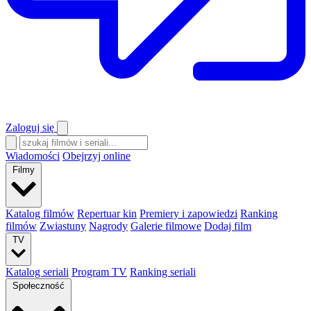
Zaloguj się
Wiadomości
Obejrzyj online
Filmy
Katalog filmów
Repertuar kin
Premiery i zapowiedzi
Ranking
filmów
Zwiastuny
Nagrody
Galerie filmowe
Dodaj film
TV
Katalog seriali
Program TV
Ranking seriali
Społeczność