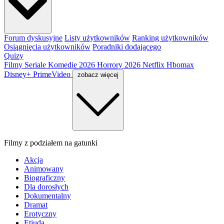
Forum dyskusyjne
Listy użytkowników
Ranking użytkowników
Osiągnięcia użytkowników
Poradniki dodającego
Quizy
Filmy
Seriale
Komedie 2026
Horrory 2026
Netflix
Hbomax
Disney+
PrimeVideo
zobacz więcej
Filmy z podziałem na gatunki
Akcja
Animowany
Biograficzny
Dla dorosłych
Dokumentalny
Dramat
Erotyczny
Etiuda