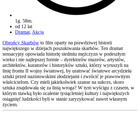
1g. 58m.
od 12 lat
Dramat
,
Akcja
Obrońcy Skarbów
to film oparty na prawdziwej historii
największego w dziejach poszukiwania skarbów. Ten dramat
sensacyjny opowiada historię siedmiu mężczyzn w podeszłym
wieku i nie najlepszej formie – dyrektorów muzeów, artystów,
architektów, kuratorów i historyków sztuki, którzy wyruszyli na
linię frontu II wojny światowej, by uratować światowe arcydzieła
sztuki przed nazistowskimi złodziejami i zwrócić je prawowitym
właścicielom. Czy mieli jakiekolwiek szanse na sukces, skoro
sztuka znajdowała się za linią wroga? W tym wyścigu z czasem, w
którym stawką było ocalenie tysiącletniej kultury i największych
osiągnięć ludzkości byli w stanie zaryzykować nawet własnym
życiem.