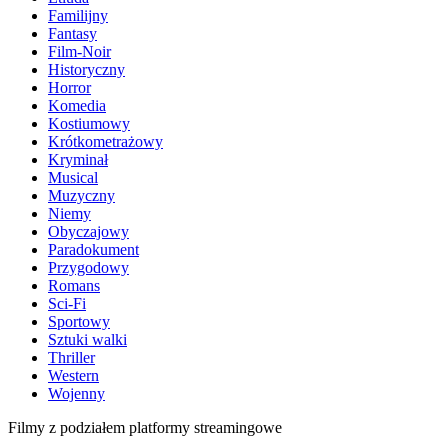
Familijny
Fantasy
Film-Noir
Historyczny
Horror
Komedia
Kostiumowy
Krótkometrażowy
Kryminał
Musical
Muzyczny
Niemy
Obyczajowy
Paradokument
Przygodowy
Romans
Sci-Fi
Sportowy
Sztuki walki
Thriller
Western
Wojenny
Filmy z podziałem platformy streamingowe