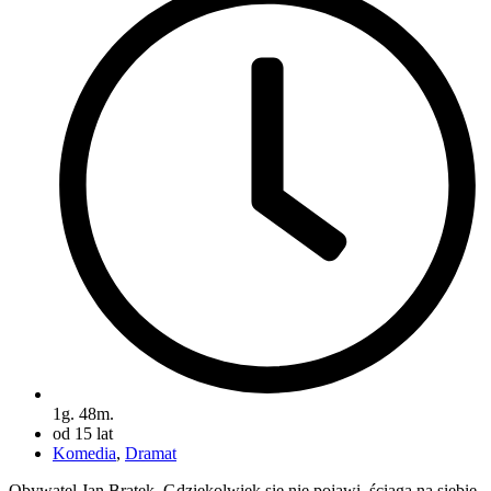
1g. 48m.
od 15 lat
Komedia
,
Dramat
Obywatel Jan Bratek. Gdziekolwiek się nie pojawi, ściąga na siebie