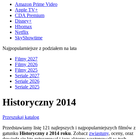
Amazon Prime Video
Apple TV+
CDA Premium
Disney+
Hbomax
Netflix
SkyShowtime
Najpopularniejsze z podziałem na lata
Filmy 2027
Filmy 2026
Filmy 2025
Seriale 2027
Seriale 2026
Seriale 2025
Historyczny 2014
Przeszukaj katalog
Przedstawiamy listę 121 najlepszych i najpopularniejszych filmów z
gatunku
Historyczny z 2014 roku
. Zobacz
zwiastuny
, oceny, oraz
dowiedz się kto reżyserował i jacy aktorzy występowali w tych