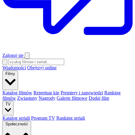
Zaloguj się
Wiadomości
Obejrzyj online
Filmy
Katalog filmów
Repertuar kin
Premiery i zapowiedzi
Ranking
filmów
Zwiastuny
Nagrody
Galerie filmowe
Dodaj film
TV
Katalog seriali
Program TV
Ranking seriali
Społeczność