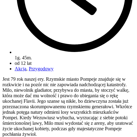
1g. 45m.
od 12 lat
Akcja
,
Przygodowy
Jest 79 rok naszej ery. Rzymskie miasto Pompeje znajduje się w
rozkwicie i na pozór nic nie zapowiada nadchodzącej katastrofy.
Milo, niewolnik gladiator, przybywa do miasta, by stoczyć walkę,
która może dać mu wolność i prawo do ubiegania się o rękę
ukochanej Flavii. Jego szanse są nikłe, bo dziewczyna została już
przeznaczona skorumpowanemu rzymskiemu generałowi. Wkrótce
jednak potęga natury odmieni losy wszystkich mieszkańców
Pompei. Kiedy Wezuwiusz wybucha, wyrzucając z siebie potoki
śmiercionośnej lawy, Milo musi wydostać się z areny, aby uratować
życie ukochanej kobiety, podczas gdy majestatyczne Pompeje
pochłania żywioł.