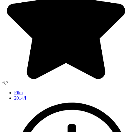
6,7
Film
2014/I