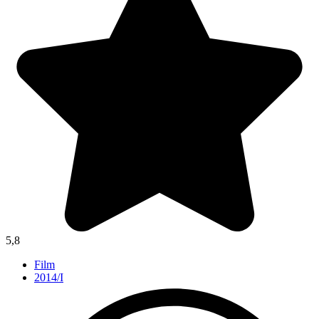
5,8
Film
2014/I