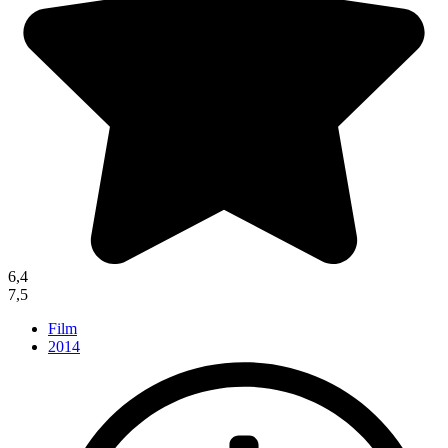
6,4
7,5
Film
2014