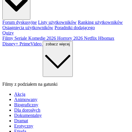
Forum dyskusyjne
Listy użytkowników
Ranking użytkowników
Osiągnięcia użytkowników
Poradniki dodającego
Quizy
Filmy
Seriale
Komedie 2026
Horrory 2026
Netflix
Hbomax
Disney+
PrimeVideo
zobacz więcej
Filmy z podziałem na gatunki
Akcja
Animowany
Biograficzny
Dla dorosłych
Dokumentalny
Dramat
Erotyczny
Etiuda