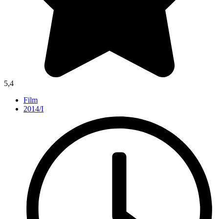
5,4
Film
2014/I