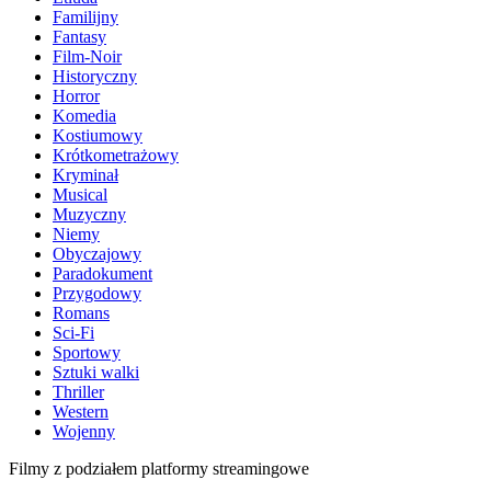
Familijny
Fantasy
Film-Noir
Historyczny
Horror
Komedia
Kostiumowy
Krótkometrażowy
Kryminał
Musical
Muzyczny
Niemy
Obyczajowy
Paradokument
Przygodowy
Romans
Sci-Fi
Sportowy
Sztuki walki
Thriller
Western
Wojenny
Filmy z podziałem platformy streamingowe