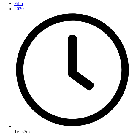
Film
2020
1g. 37m.