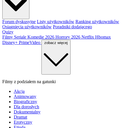
Forum dyskusyjne
Listy użytkowników
Ranking użytkowników
Osiągnięcia użytkowników
Poradniki dodającego
Quizy
Filmy
Seriale
Komedie 2026
Horrory 2026
Netflix
Hbomax
Disney+
PrimeVideo
zobacz więcej
Filmy z podziałem na gatunki
Akcja
Animowany
Biograficzny
Dla dorosłych
Dokumentalny
Dramat
Erotyczny
Etiuda