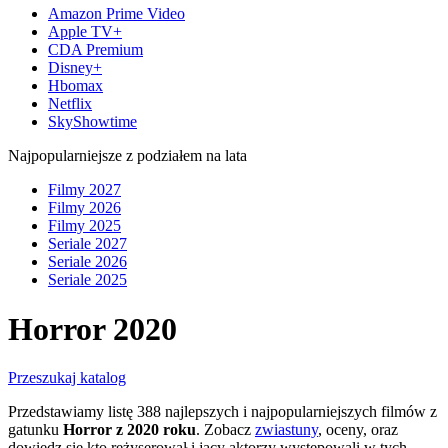
Amazon Prime Video
Apple TV+
CDA Premium
Disney+
Hbomax
Netflix
SkyShowtime
Najpopularniejsze z podziałem na lata
Filmy 2027
Filmy 2026
Filmy 2025
Seriale 2027
Seriale 2026
Seriale 2025
Horror 2020
Przeszukaj katalog
Przedstawiamy listę 388 najlepszych i najpopularniejszych filmów z
gatunku
Horror z 2020 roku
. Zobacz
zwiastuny
, oceny, oraz
dowiedz się kto reżyserował i jacy aktorzy występowali w tych