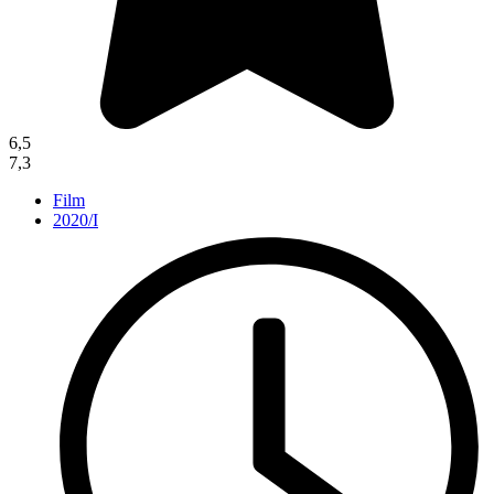
6,5
7,3
Film
2020/I