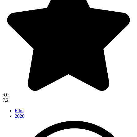
6,0
7,2
Film
2020