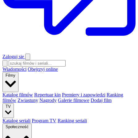
Zaloguj się
Wiadomości
Obejrzyj online
Filmy
Katalog filmów
Repertuar kin
Premiery i zapowiedzi
Ranking
filmów
Zwiastuny
Nagrody
Galerie filmowe
Dodaj film
TV
Katalog seriali
Program TV
Ranking seriali
Społeczność