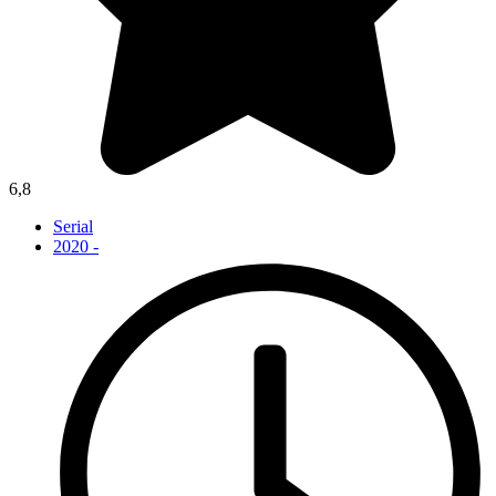
6,8
Serial
2020 -