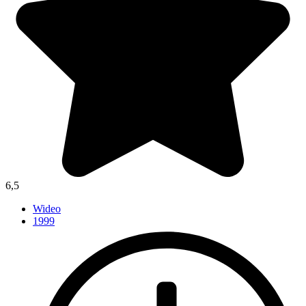
6,5
Wideo
1999