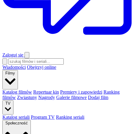
Zaloguj się
Wiadomości
Obejrzyj online
Filmy
Katalog filmów
Repertuar kin
Premiery i zapowiedzi
Ranking
filmów
Zwiastuny
Nagrody
Galerie filmowe
Dodaj film
TV
Katalog seriali
Program TV
Ranking seriali
Społeczność