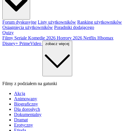
Forum dyskusyjne
Listy użytkowników
Ranking użytkowników
Osiągnięcia użytkowników
Poradniki dodającego
Quizy
Filmy
Seriale
Komedie 2026
Horrory 2026
Netflix
Hbomax
Disney+
PrimeVideo
zobacz więcej
Filmy z podziałem na gatunki
Akcja
Animowany
Biograficzny
Dla dorosłych
Dokumentalny
Dramat
Erotyczny
Etiuda