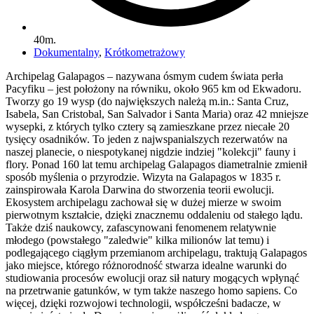
40m.
Dokumentalny
,
Krótkometrażowy
Archipelag Galapagos – nazywana ósmym cudem świata perła
Pacyfiku – jest położony na równiku, około 965 km od Ekwadoru.
Tworzy go 19 wysp (do największych należą m.in.: Santa Cruz,
Isabela, San Cristobal, San Salvador i Santa Maria) oraz 42 mniejsze
wysepki, z których tylko cztery są zamieszkane przez niecałe 20
tysięcy osadników. To jeden z najwspanialszych rezerwatów na
naszej planecie, o niespotykanej nigdzie indziej "kolekcji" fauny i
flory. Ponad 160 lat temu archipelag Galapagos diametralnie zmienił
sposób myślenia o przyrodzie. Wizyta na Galapagos w 1835 r.
zainspirowała Karola Darwina do stworzenia teorii ewolucji.
Ekosystem archipelagu zachował się w dużej mierze w swoim
pierwotnym kształcie, dzięki znacznemu oddaleniu od stałego lądu.
Także dziś naukowcy, zafascynowani fenomenem relatywnie
młodego (powstałego "zaledwie" kilka milionów lat temu) i
podlegającego ciągłym przemianom archipelagu, traktują Galapagos
jako miejsce, którego różnorodność stwarza idealne warunki do
studiowania procesów ewolucji oraz sił natury mogących wpłynąć
na przetrwanie gatunków, w tym także naszego homo sapiens. Co
więcej, dzięki rozwojowi technologii, współcześni badacze, w