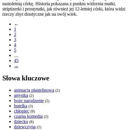
nastoletnią córkę. Historia pokazana z punktu widzenia matki,
striptizerki i prostytutki, jak również jej 12-letniej córki, która widzi
rzeczy zbyt drastyczne jak na swój wiek.
←
1
2
3
4
5
…
45
→
Słowa kluczowe
animacja plastelinowa
(2)
artystka
(2)
boże narodzenie
(2)
butelka
(3)
chłopiec
(9)
czarna komedia
(2)
dziecko
(8)
dziewczyna
(2)