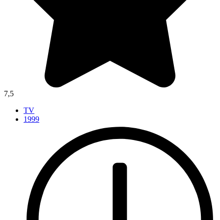
7,5
TV
1999