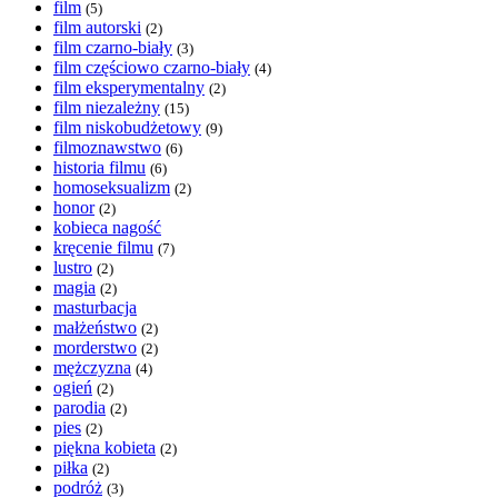
film
(5)
film autorski
(2)
film czarno-biały
(3)
film częściowo czarno-biały
(4)
film eksperymentalny
(2)
film niezależny
(15)
film niskobudżetowy
(9)
filmoznawstwo
(6)
historia filmu
(6)
homoseksualizm
(2)
honor
(2)
kobieca nagość
kręcenie filmu
(7)
lustro
(2)
magia
(2)
masturbacja
małżeństwo
(2)
morderstwo
(2)
mężczyzna
(4)
ogień
(2)
parodia
(2)
pies
(2)
piękna kobieta
(2)
piłka
(2)
podróż
(3)