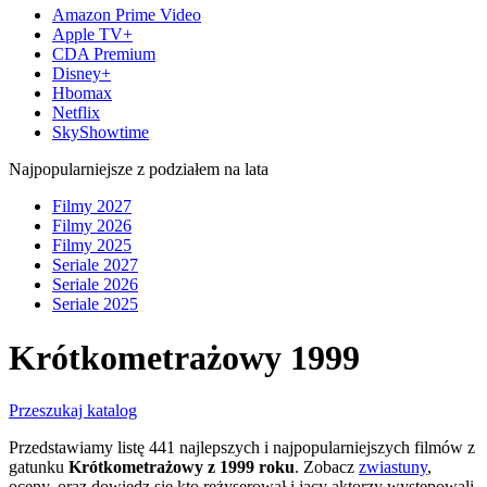
Amazon Prime Video
Apple TV+
CDA Premium
Disney+
Hbomax
Netflix
SkyShowtime
Najpopularniejsze z podziałem na lata
Filmy 2027
Filmy 2026
Filmy 2025
Seriale 2027
Seriale 2026
Seriale 2025
Krótkometrażowy 1999
Przeszukaj katalog
Przedstawiamy listę 441 najlepszych i najpopularniejszych filmów z
gatunku
Krótkometrażowy z 1999 roku
. Zobacz
zwiastuny
,
oceny, oraz dowiedz się kto reżyserował i jacy aktorzy występowali