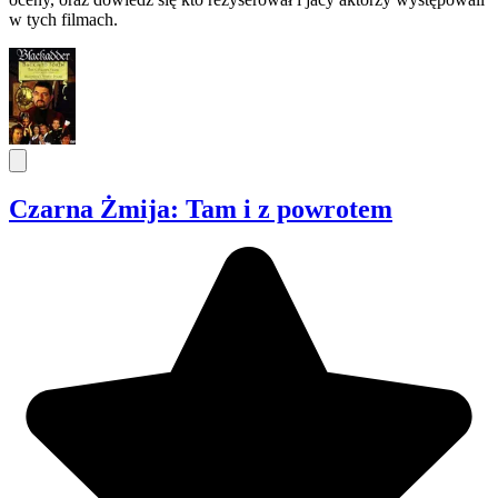
w tych filmach.
Czarna Żmija: Tam i z powrotem