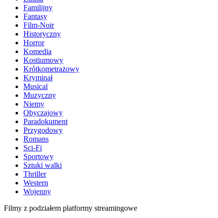
Familijny
Fantasy
Film-Noir
Historyczny
Horror
Komedia
Kostiumowy
Krótkometrażowy
Kryminał
Musical
Muzyczny
Niemy
Obyczajowy
Paradokument
Przygodowy
Romans
Sci-Fi
Sportowy
Sztuki walki
Thriller
Western
Wojenny
Filmy z podziałem platformy streamingowe