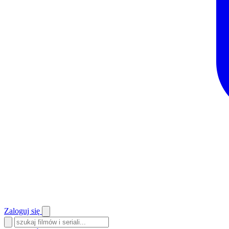
Zaloguj się