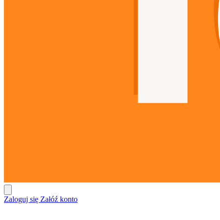
Zaloguj się
Załóź konto