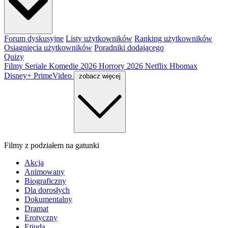
Forum dyskusyjne
Listy użytkowników
Ranking użytkowników
Osiągnięcia użytkowników
Poradniki dodającego
Quizy
Filmy
Seriale
Komedie 2026
Horrory 2026
Netflix
Hbomax
Disney+
PrimeVideo
zobacz więcej
Filmy z podziałem na gatunki
Akcja
Animowany
Biograficzny
Dla dorosłych
Dokumentalny
Dramat
Erotyczny
Etiuda