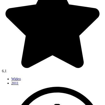
6,1
Wideo
2011