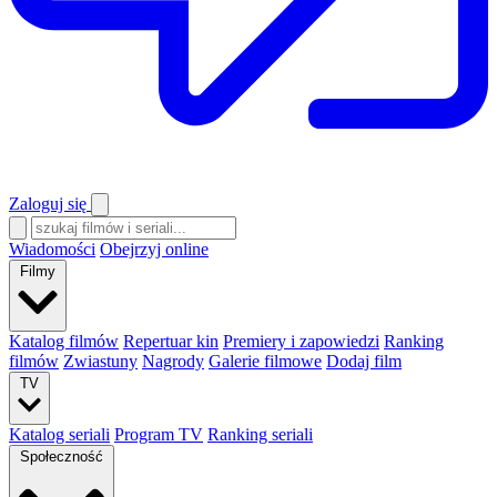
Zaloguj się
Wiadomości
Obejrzyj online
Filmy
Katalog filmów
Repertuar kin
Premiery i zapowiedzi
Ranking
filmów
Zwiastuny
Nagrody
Galerie filmowe
Dodaj film
TV
Katalog seriali
Program TV
Ranking seriali
Społeczność