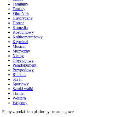
Familijny
Fantasy
Film-Noir
Historyczny
Horror
Komedia
Kostiumowy
Krótkometrażowy
Kryminał
Musical
Muzyczny
Niemy
Obyczajowy
Paradokument
Przygodowy
Romans
Sci-Fi
Sportowy
Sztuki walki
Thriller
Western
Wojenny
Filmy z podziałem platformy streamingowe