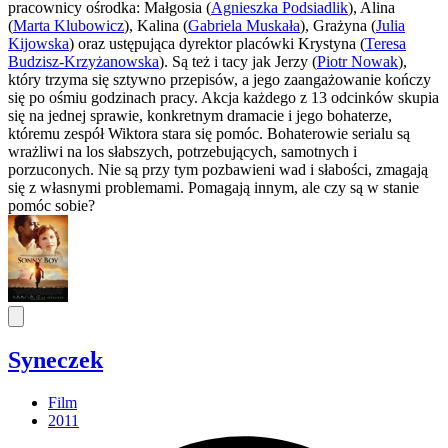
pracownicy ośrodka: Małgosia (
Agnieszka Podsiadlik
), Alina
(
Marta Klubowicz
), Kalina (
Gabriela Muskała
), Grażyna (
Julia
Kijowska
) oraz ustępująca dyrektor placówki Krystyna (
Teresa
Budzisz-Krzyżanowska
). Są też i tacy jak Jerzy (
Piotr Nowak
),
który trzyma się sztywno przepisów, a jego zaangażowanie kończy
się po ośmiu godzinach pracy. Akcja każdego z 13 odcinków skupia
się na jednej sprawie, konkretnym dramacie i jego bohaterze,
któremu zespół Wiktora stara się pomóc. Bohaterowie serialu są
wrażliwi na los słabszych, potrzebujących, samotnych i
porzuconych. Nie są przy tym pozbawieni wad i słabości, zmagają
się z własnymi problemami. Pomagają innym, ale czy są w stanie
pomóc sobie?
Syneczek
Film
2011