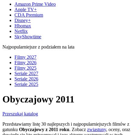
Amazon Prime Video
Apple TV+
CDA Premium
Disney+
Hbomax
Netflix
SkyShowtime
Najpopularniejsze z podziałem na lata
Filmy 2027
Filmy 2026
Filmy 2025
Seriale 2027
Seriale 2026
Seriale 2025
Obyczajowy 2011
Przeszukaj katalog
Przedstawiamy listę 30 najlepszych i najpopularniejszych filmów z
gatunku
Obyczajowy z 2011 roku
. Zobacz
zwiastuny
, oceny, oraz
dowiedz się kto reżyserował i jacy aktorzy występowali w tych