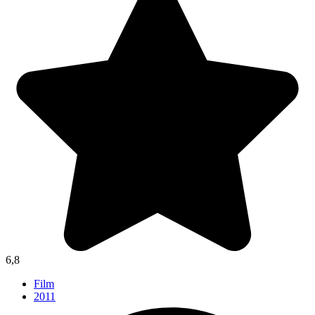
6,8
Film
2011