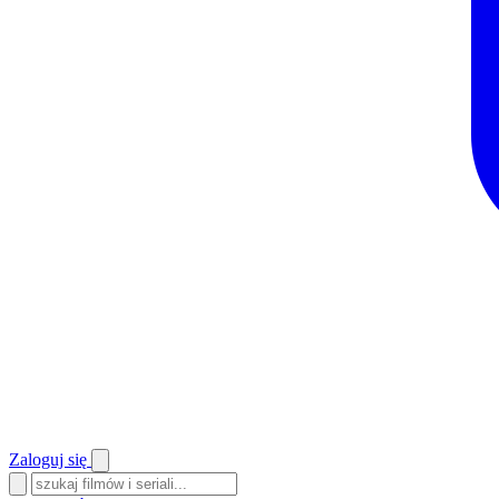
Zaloguj się