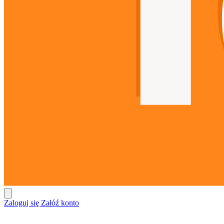
Zaloguj się
Załóź konto