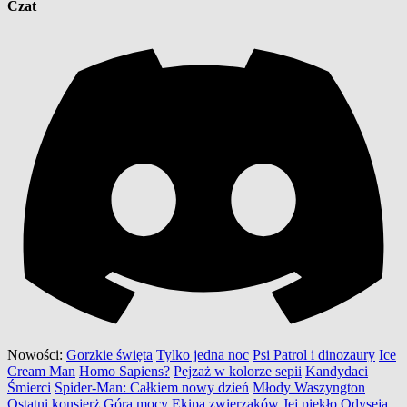
Czat
Nowości:
Gorzkie święta
Tylko jedna noc
Psi Patrol i dinozaury
Ice
Cream Man
Homo Sapiens?
Pejzaż w kolorze sepii
Kandydaci
Śmierci
Spider-Man: Całkiem nowy dzień
Młody Waszyngton
Ostatni konsjerż
Góra mocy
Ekipa zwierzaków
Jej piekło
Odyseja