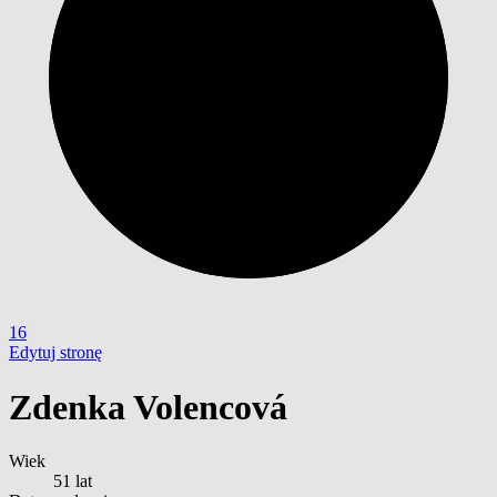
16
Edytuj stronę
Zdenka Volencová
Wiek
51 lat