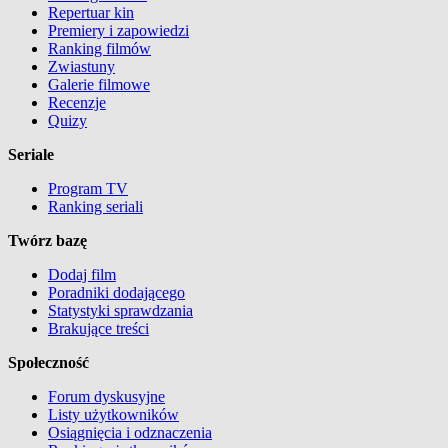
Repertuar kin
Premiery i zapowiedzi
Ranking filmów
Zwiastuny
Galerie filmowe
Recenzje
Quizy
Seriale
Program TV
Ranking seriali
Twórz bazę
Dodaj film
Poradniki dodającego
Statystyki sprawdzania
Brakujące treści
Społeczność
Forum dyskusyjne
Listy użytkowników
Osiągnięcia i odznaczenia