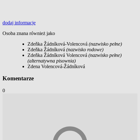
dodaj
informacje
Osoba znana również jako
Zdeňka Žádníková-Volencová
(nazwisko pełne)
Zdeňka Žádníková
(nazwisko rodowe)
Zdeňka Žádníková Volencová
(nazwisko pełne)
(alternatywna pisownia)
Zdena Volencová-Žádníková
Komentarze
0