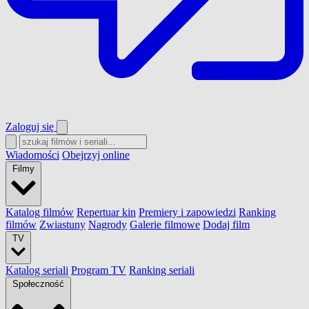
Zaloguj się
Wiadomości
Obejrzyj online
Filmy
Katalog filmów
Repertuar kin
Premiery i zapowiedzi
Ranking
filmów
Zwiastuny
Nagrody
Galerie filmowe
Dodaj film
TV
Katalog seriali
Program TV
Ranking seriali
Społeczność