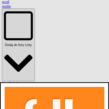
oceń
osobę
Dodaj do listy
Listy
0
osób
lubi
Filmografia