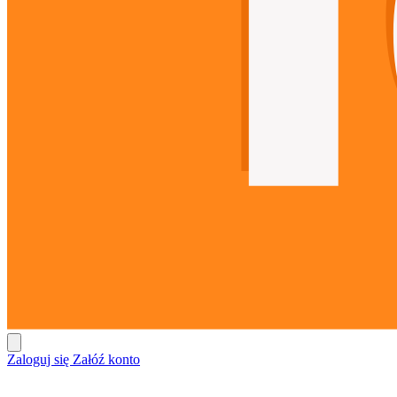
Zaloguj się
Załóź konto