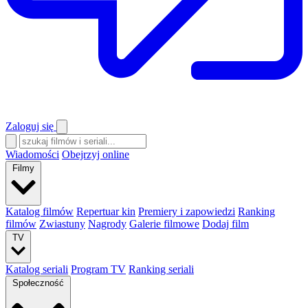
Zaloguj się
Wiadomości
Obejrzyj online
Filmy
Katalog filmów
Repertuar kin
Premiery i zapowiedzi
Ranking
filmów
Zwiastuny
Nagrody
Galerie filmowe
Dodaj film
TV
Katalog seriali
Program TV
Ranking seriali
Społeczność