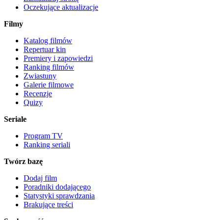
Oczekujące aktualizacje
Filmy
Katalog filmów
Repertuar kin
Premiery i zapowiedzi
Ranking filmów
Zwiastuny
Galerie filmowe
Recenzje
Quizy
Seriale
Program TV
Ranking seriali
Twórz bazę
Dodaj film
Poradniki dodającego
Statystyki sprawdzania
Brakujące treści