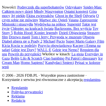
Nowości:
Podręcznik dla superbohaterów
Odzyskany
Spider-Man:
Całkiem nowy dzień
Młody Waszyngton
Ostatni konsjerż
Góra
mocy
Jej piekło
Ekipa zwierzaków
Ghost in the Shell
Odyseja
O
czym sobie nie mówimy
Martwe zło: Ogień
Vaiana
Zaproszenie
Minionki i straszydła
Wędrówka na północ
Supergirl
Takie jest
życie
Chłopiec na krańcach świata
Backrooms. Bez wyjścia
Toy
Story 5
Robin Hood: Koniec legendy
Dzień Objawienia
Straszny
film
Drzewo magii
Tom i Jerry: Przygoda w muzeum
Obsesja
Diabeł ubiera się u Prady 2
Michael
Pucio
Super Mario Galaxy Film
Kicia Kocia w podróży
Pozycja obowiązkowa
Kacper i Emma na
safari
Gdzie jest Dory?
WALL·E
Gdzie jest Nemo?
Requiem dla
snu
Powrót do przyszłości
Wkrótce w kinach:
La gioia
Everyday in
Gaza
Belén
Lilo & Scratch
Ciao bambino
Psi Patrol i dinozaury
Ice
Cream Man
Homo Sapiens?
Kandydaci Śmierci
Pejzaż w kolorze
sepii
© 2006 - 2026 FDB.PL · Wszystkie prawa zastrzeżone ·
Korzystanie z serwisu jest równoznaczne z akceptacją
regulaminu
.
Regulamin
Polityka prywatności
Reklama
Redakcja