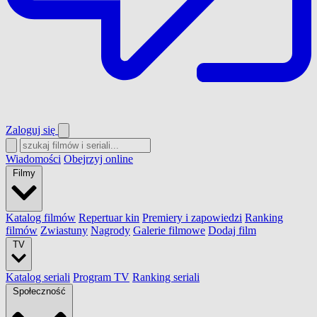
Zaloguj się
Wiadomości
Obejrzyj online
Filmy
Katalog filmów
Repertuar kin
Premiery i zapowiedzi
Ranking
filmów
Zwiastuny
Nagrody
Galerie filmowe
Dodaj film
TV
Katalog seriali
Program TV
Ranking seriali
Społeczność