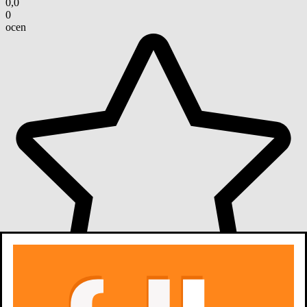
0,0
0
ocen
oceń