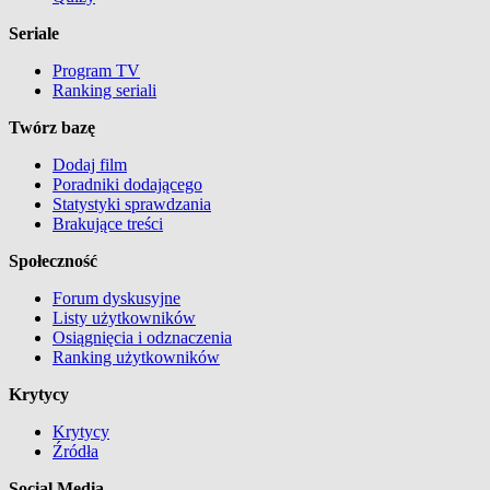
Seriale
Program TV
Ranking seriali
Twórz bazę
Dodaj film
Poradniki dodającego
Statystyki sprawdzania
Brakujące treści
Społeczność
Forum dyskusyjne
Listy użytkowników
Osiągnięcia i odznaczenia
Ranking użytkowników
Krytycy
Krytycy
Źródła
Social Media