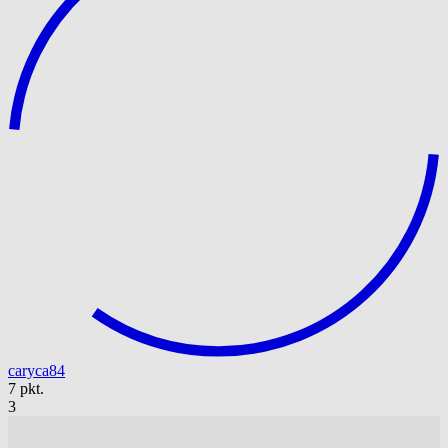
caryca84
7 pkt.
3