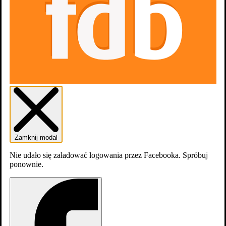
osobę
Dodaj do listy
Listy
Zamknij modal
Nie udało się załadować logowania przez Facebooka. Spróbuj
ponownie.
0
osób
lubi
Filmografia