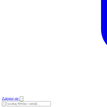
Zaloguj się