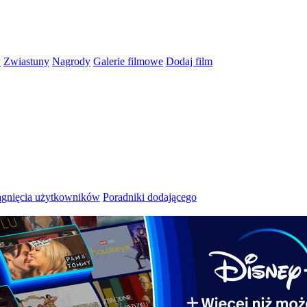
w
Zwiastuny
Nagrody
Galerie filmowe
Dodaj film
ągnięcia użytkowników
Poradniki dodającego