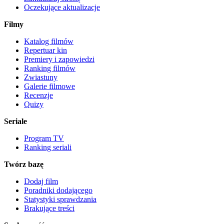
Oczekujące aktualizacje
Filmy
Katalog filmów
Repertuar kin
Premiery i zapowiedzi
Ranking filmów
Zwiastuny
Galerie filmowe
Recenzje
Quizy
Seriale
Program TV
Ranking seriali
Twórz bazę
Dodaj film
Poradniki dodającego
Statystyki sprawdzania
Brakujące treści