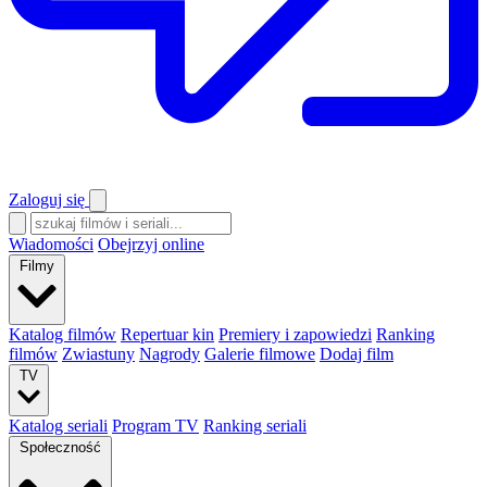
Zaloguj się
Wiadomości
Obejrzyj online
Filmy
Katalog filmów
Repertuar kin
Premiery i zapowiedzi
Ranking
filmów
Zwiastuny
Nagrody
Galerie filmowe
Dodaj film
TV
Katalog seriali
Program TV
Ranking seriali
Społeczność