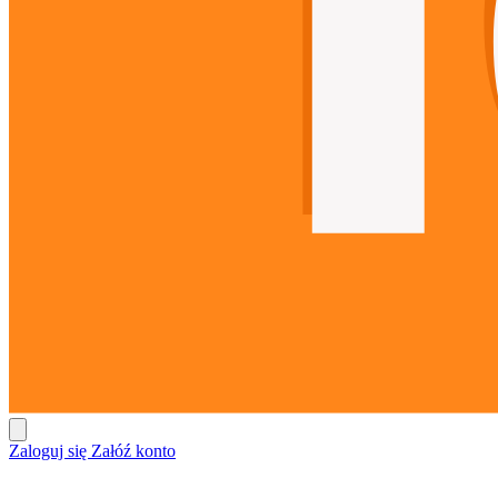
Zaloguj się
Załóź konto