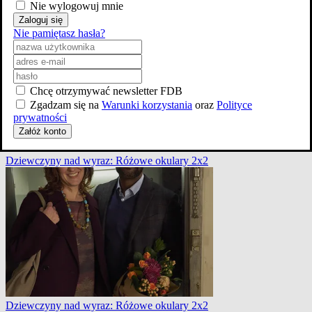
Nie wylogowuj mnie
Dziewczyny nad wyraz: Różowe okulary 2x2
Zaloguj się
Nie pamiętasz hasła?
Chcę otrzymywać newsletter FDB
Zgadzam się na
Warunki korzystania
oraz
Polityce
prywatności
Załóż konto
Dziewczyny nad wyraz: Różowe okulary 2x2
Dziewczyny nad wyraz: Różowe okulary 2x2