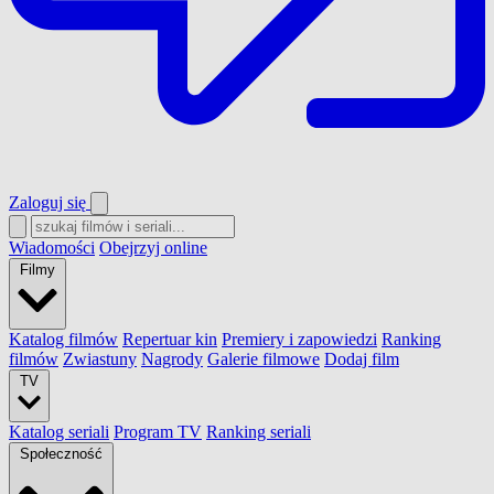
Zaloguj się
Wiadomości
Obejrzyj online
Filmy
Katalog filmów
Repertuar kin
Premiery i zapowiedzi
Ranking
filmów
Zwiastuny
Nagrody
Galerie filmowe
Dodaj film
TV
Katalog seriali
Program TV
Ranking seriali
Społeczność