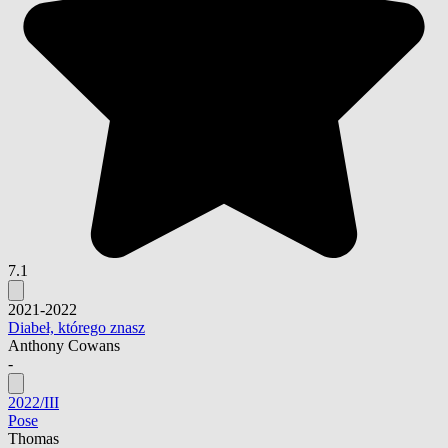
7.1
2021-2022
Diabeł, którego znasz
Anthony Cowans
-
2022/III
Pose
Thomas