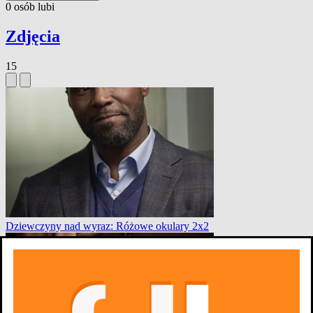
0
osób
lubi
Zdjęcia
15
Dziewczyny nad wyraz: Różowe okulary 2x2