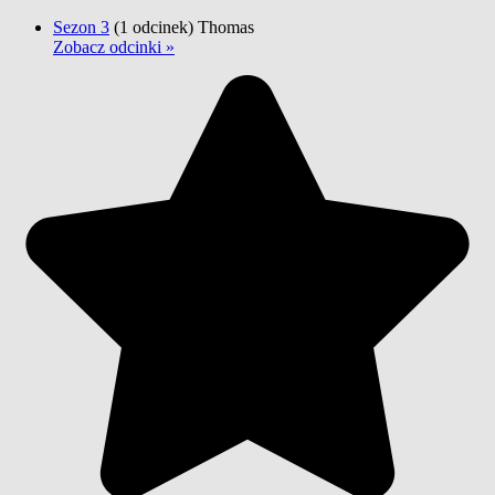
Sezon 3
(1 odcinek)
Thomas
Zobacz odcinki »