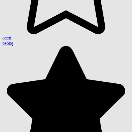
oceń
osobę