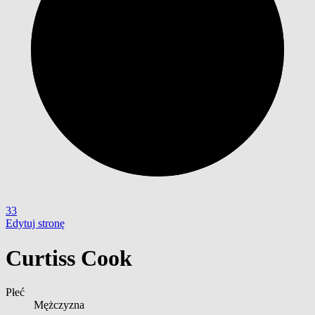
33
Edytuj stronę
Curtiss Cook
Płeć
Mężczyzna