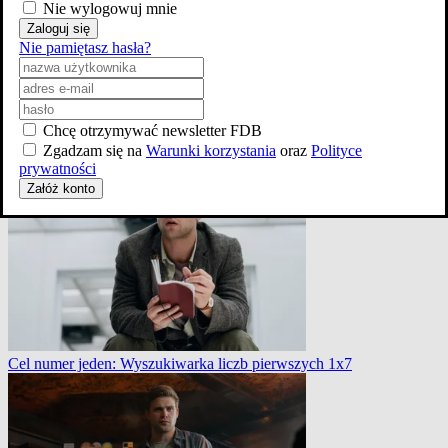
Nie wylogowuj mnie
Zaloguj się
Nie pamiętasz hasła?
Chcę otrzymywać newsletter FDB
Zgadzam się na
Warunki korzystania
oraz
Polityce
Cel numer jeden: Wyszukiwarka liczb pierwszych 1x7
prywatności
Załóż konto
Cel numer jeden: Wyszukiwarka liczb pierwszych 1x7