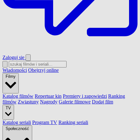
Zaloguj się
Wiadomości
Obejrzyj online
Filmy
Katalog filmów
Repertuar kin
Premiery i zapowiedzi
Ranking
filmów
Zwiastuny
Nagrody
Galerie filmowe
Dodaj film
TV
Katalog seriali
Program TV
Ranking seriali
Społeczność