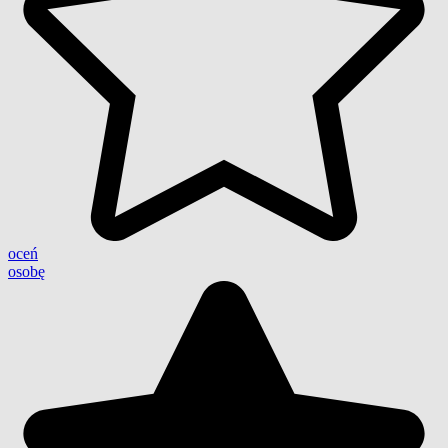
oceń
osobę