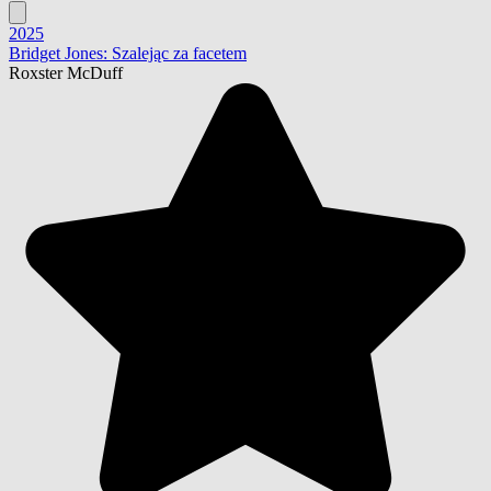
2025
Bridget Jones: Szalejąc za facetem
Roxster McDuff