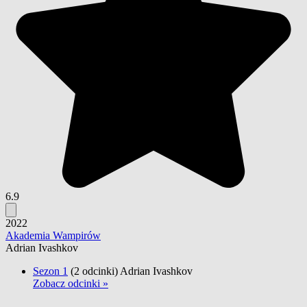
6.9
2022
Akademia Wampirów
Adrian Ivashkov
Sezon 1
(2 odcinki)
Adrian Ivashkov
Zobacz odcinki »
-