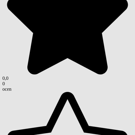
0,0
0
ocen