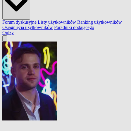
Forum dyskusyjne
Listy użytkowników
Ranking użytkowników
Osiągnięcia użytkowników
Poradniki dodającego
Quizy