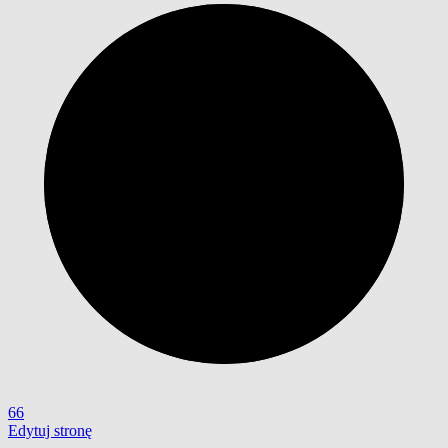
66
Edytuj stronę