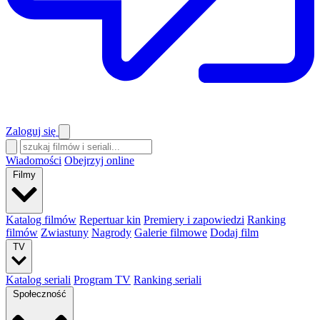
Zaloguj się
Wiadomości
Obejrzyj online
Filmy
Katalog filmów
Repertuar kin
Premiery i zapowiedzi
Ranking
filmów
Zwiastuny
Nagrody
Galerie filmowe
Dodaj film
TV
Katalog seriali
Program TV
Ranking seriali
Społeczność