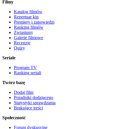
Filmy
Katalog filmów
Repertuar kin
Premiery i zapowiedzi
Ranking filmów
Zwiastuny
Galerie filmowe
Recenzje
Quizy
Seriale
Program TV
Ranking seriali
Twórz bazę
Dodaj film
Poradniki dodającego
Statystyki sprawdzania
Brakujące treści
Społeczność
Forum dyskusyjne