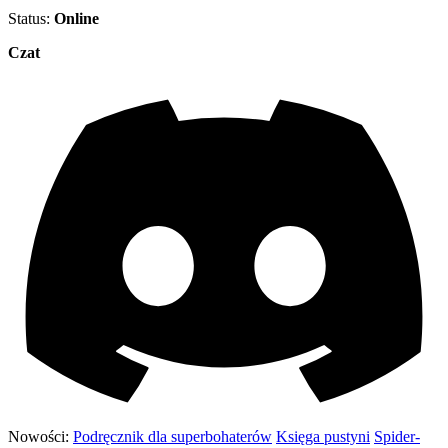
Status:
Online
Czat
Nowości:
Podręcznik dla superbohaterów
Księga pustyni
Spider-