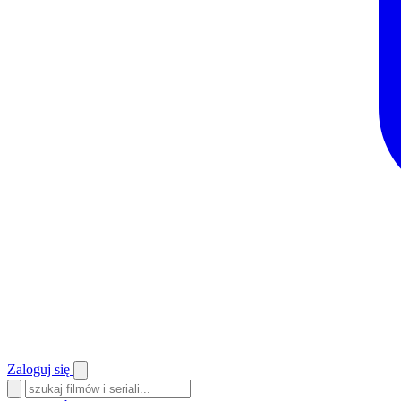
Zaloguj się