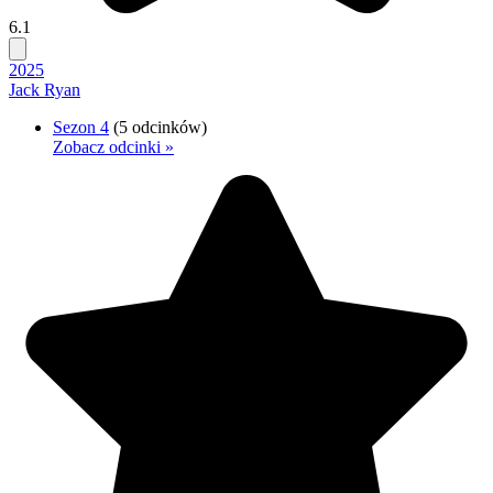
6.1
2025
Jack Ryan
Sezon 4
(5 odcinków)
Zobacz odcinki »