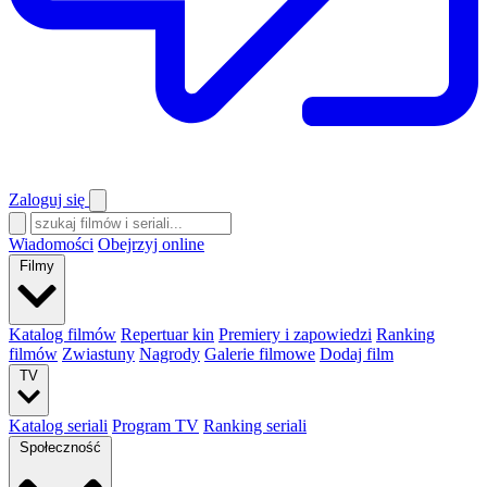
Zaloguj się
Wiadomości
Obejrzyj online
Filmy
Katalog filmów
Repertuar kin
Premiery i zapowiedzi
Ranking
filmów
Zwiastuny
Nagrody
Galerie filmowe
Dodaj film
TV
Katalog seriali
Program TV
Ranking seriali
Społeczność