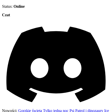
Status:
Online
Czat
Nowości:
Gorzkie święta
Tylko jedna noc
Psi Patrol i dinozaury
Ice