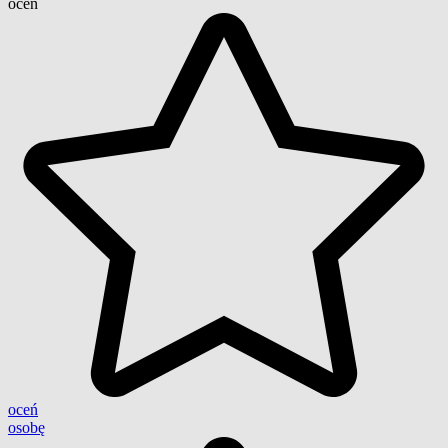
ocen
oceń
osobę