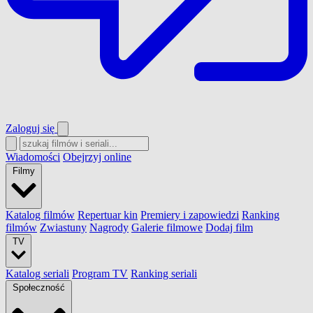
Zaloguj się
Wiadomości
Obejrzyj online
Filmy
Katalog filmów
Repertuar kin
Premiery i zapowiedzi
Ranking
filmów
Zwiastuny
Nagrody
Galerie filmowe
Dodaj film
TV
Katalog seriali
Program TV
Ranking seriali
Społeczność