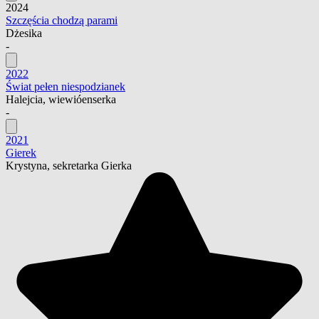
2024
Szczęścia chodzą parami
Dżesika
-
2022
Świat pełen niespodzianek
Halejcia, wiewióenserka
-
2021
Gierek
Krystyna, sekretarka Gierka