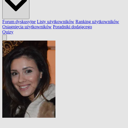
Forum dyskusyjne
Listy użytkowników
Ranking użytkowników
Osiągnięcia użytkowników
Poradniki dodającego
Quizy