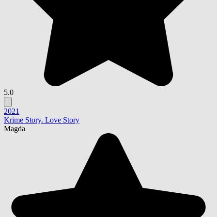
5.0
2021
Krime Story. Love Story
Magda