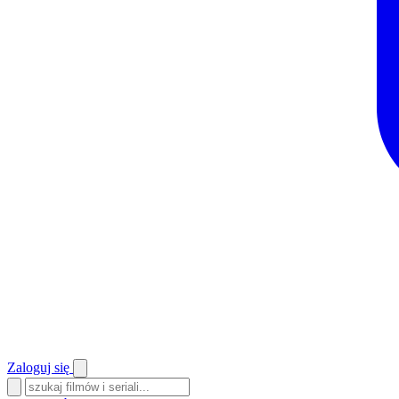
Zaloguj się