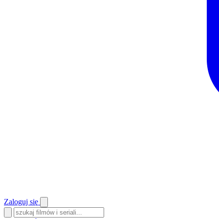
Zaloguj się