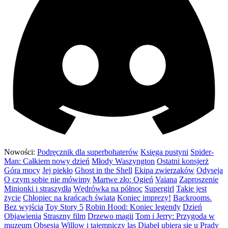
Nowości:
Podręcznik dla superbohaterów
Księga pustyni
Spider-
Man: Całkiem nowy dzień
Młody Waszyngton
Ostatni konsjerż
Góra mocy
Jej piekło
Ghost in the Shell
Ekipa zwierzaków
Odyseja
O czym sobie nie mówimy
Martwe zło: Ogień
Vaiana
Zaproszenie
Minionki i straszydła
Wędrówka na północ
Supergirl
Takie jest
życie
Chłopiec na krańcach świata
Koniec imprezy!
Backrooms.
Bez wyjścia
Toy Story 5
Robin Hood: Koniec legendy
Dzień
Objawienia
Straszny film
Drzewo magii
Tom i Jerry: Przygoda w
muzeum
Obsesja
Willow i tajemniczy las
Diabeł ubiera się u Prady