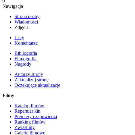
0
Nawigacja
Strona osoby
Wiadomości
Zdjęcia
Listy
Komentarze
Bibliografia
Filmografia
Nagrody
Autorzy strony
Zaktualizuj stronę
Oczekujące aktualizacje
Filmy
Katalog filmów
Repertuar kin
Premiery i zapowiedzi
Ranking filmów
Zwiastuny
Galerie filmowe