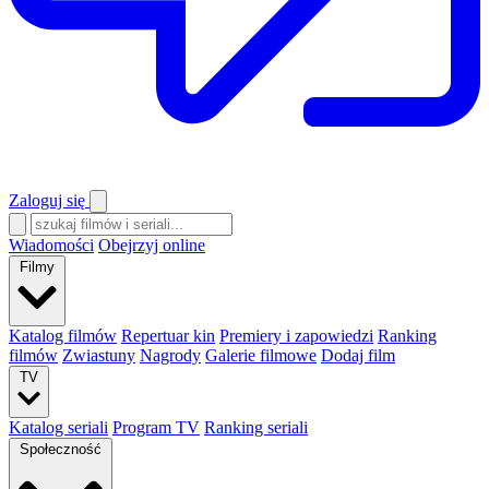
Zaloguj się
Wiadomości
Obejrzyj online
Filmy
Katalog filmów
Repertuar kin
Premiery i zapowiedzi
Ranking
filmów
Zwiastuny
Nagrody
Galerie filmowe
Dodaj film
TV
Katalog seriali
Program TV
Ranking seriali
Społeczność