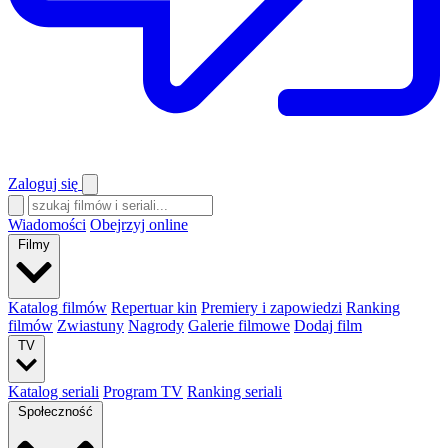
Zaloguj się
Wiadomości
Obejrzyj online
Filmy
Katalog filmów
Repertuar kin
Premiery i zapowiedzi
Ranking
filmów
Zwiastuny
Nagrody
Galerie filmowe
Dodaj film
TV
Katalog seriali
Program TV
Ranking seriali
Społeczność