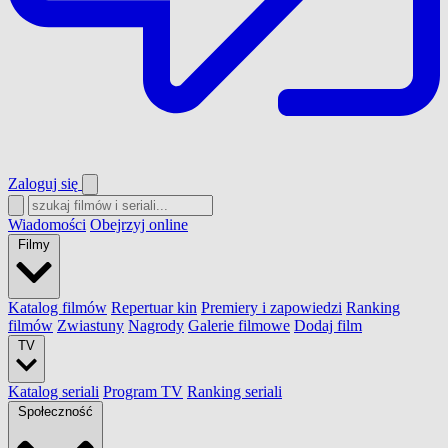
Zaloguj się
Wiadomości
Obejrzyj online
Filmy
Katalog filmów
Repertuar kin
Premiery i zapowiedzi
Ranking
filmów
Zwiastuny
Nagrody
Galerie filmowe
Dodaj film
TV
Katalog seriali
Program TV
Ranking seriali
Społeczność