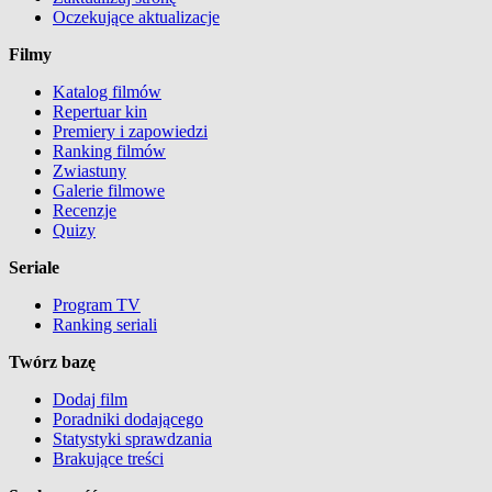
Oczekujące aktualizacje
Filmy
Katalog filmów
Repertuar kin
Premiery i zapowiedzi
Ranking filmów
Zwiastuny
Galerie filmowe
Recenzje
Quizy
Seriale
Program TV
Ranking seriali
Twórz bazę
Dodaj film
Poradniki dodającego
Statystyki sprawdzania
Brakujące treści