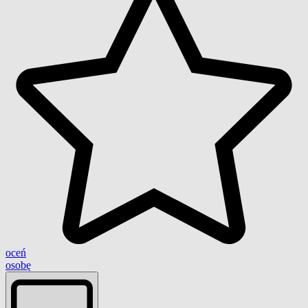
oceń
osobę