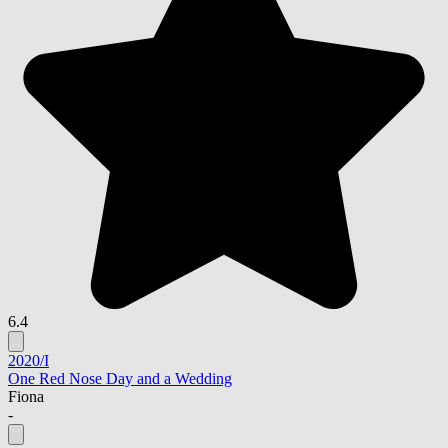
6.4
2020/I
One Red Nose Day and a Wedding
Fiona
-