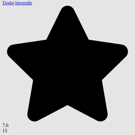
Dodaj biografię
7,6
15