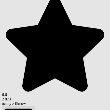
6,6
2 873
oceny z filmów