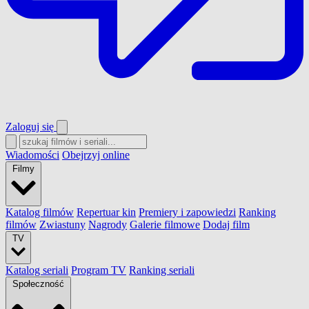
Zaloguj się
Wiadomości
Obejrzyj online
Filmy
Katalog filmów
Repertuar kin
Premiery i zapowiedzi
Ranking
filmów
Zwiastuny
Nagrody
Galerie filmowe
Dodaj film
TV
Katalog seriali
Program TV
Ranking seriali
Społeczność