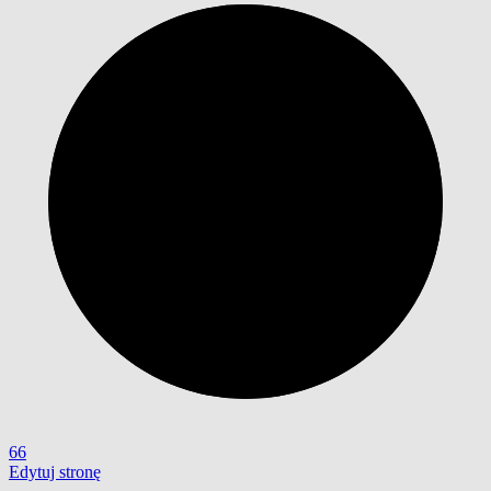
66
Edytuj stronę