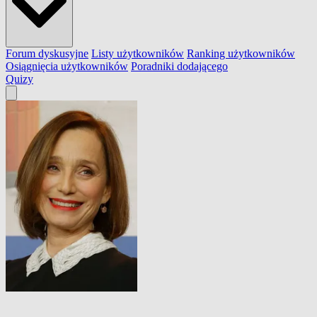
Forum dyskusyjne
Listy użytkowników
Ranking użytkowników
Osiągnięcia użytkowników
Poradniki dodającego
Quizy