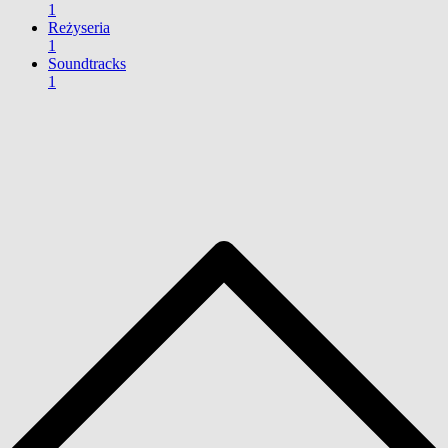
1
Reżyseria
1
Soundtracks
1