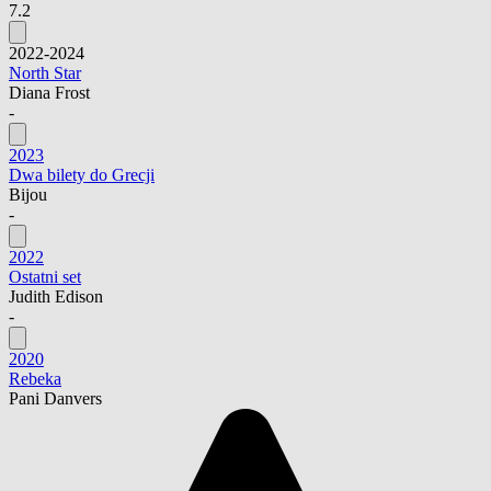
7.2
2022-2024
North Star
Diana Frost
-
2023
Dwa bilety do Grecji
Bijou
-
2022
Ostatni set
Judith Edison
-
2020
Rebeka
Pani Danvers