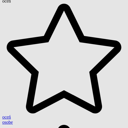
ocen
oceń
osobę