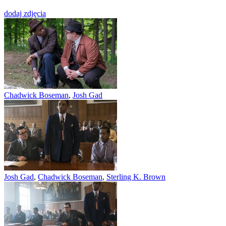
dodaj zdjęcia
Chadwick Boseman
,
Josh Gad
Josh Gad
,
Chadwick Boseman
,
Sterling K. Brown