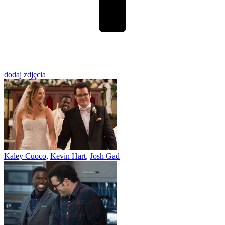
dodaj zdjęcia
Kaley Cuoco
,
Kevin Hart
,
Josh Gad