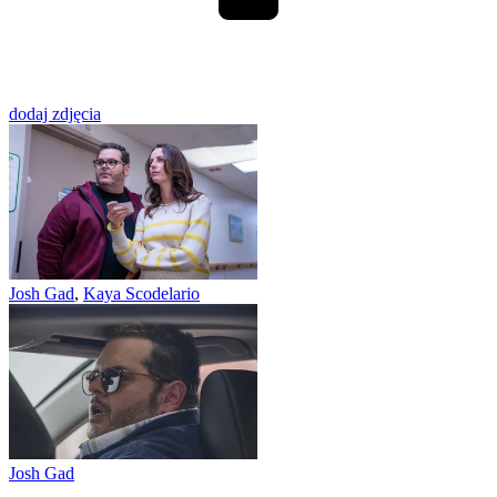
dodaj zdjęcia
Josh Gad
,
Kaya Scodelario
Josh Gad