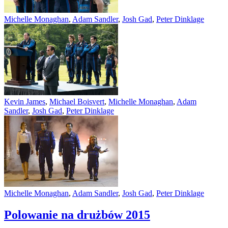
Michelle Monaghan
,
Adam Sandler
,
Josh Gad
,
Peter Dinklage
Kevin James
,
Michael Boisvert
,
Michelle Monaghan
,
Adam
Sandler
,
Josh Gad
,
Peter Dinklage
Michelle Monaghan
,
Adam Sandler
,
Josh Gad
,
Peter Dinklage
Polowanie na drużbów
2015