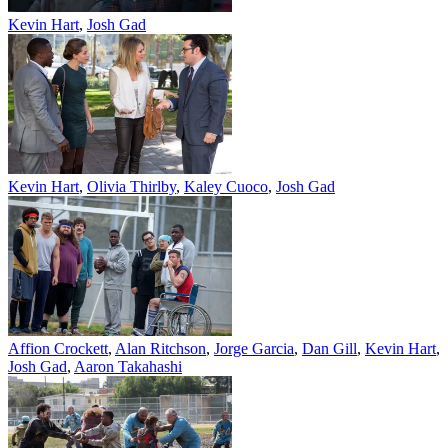
Kevin Hart
,
Josh Gad
Kevin Hart
,
Olivia Thirlby
,
Kaley Cuoco
,
Josh Gad
Affion Crockett
,
Alan Ritchson
,
Jorge Garcia
,
Dan Gill
,
Kevin Hart
,
Josh Gad
,
Aaron Takahashi