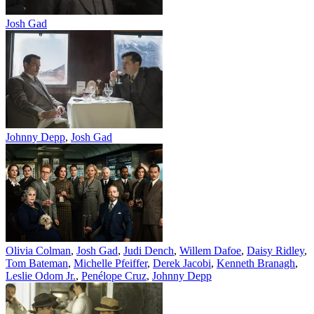
Josh Gad
Johnny Depp
,
Josh Gad
Olivia Colman
,
Josh Gad
,
Judi Dench
,
Willem Dafoe
,
Daisy Ridley
,
Tom Bateman
,
Michelle Pfeiffer
,
Derek Jacobi
,
Kenneth Branagh
,
Leslie Odom Jr.
,
Penélope Cruz
,
Johnny Depp