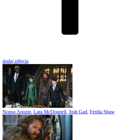
dodaj zdjęcia
Nonso Anozie
,
Lara McDonnell
,
Josh Gad
,
Ferdia Shaw