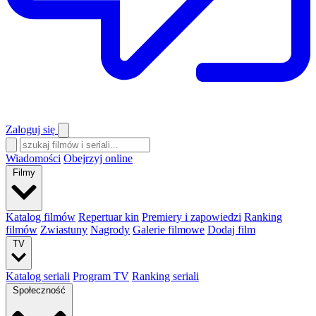
Zaloguj się
Wiadomości
Obejrzyj online
Filmy
Katalog filmów
Repertuar kin
Premiery i zapowiedzi
Ranking
filmów
Zwiastuny
Nagrody
Galerie filmowe
Dodaj film
TV
Katalog seriali
Program TV
Ranking seriali
Społeczność