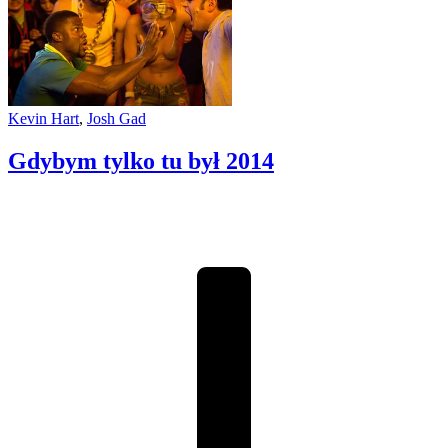
Kevin Hart
,
Josh Gad
Gdybym tylko tu był
2014