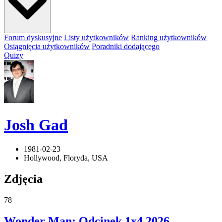
Forum dyskusyjne
Listy użytkowników
Ranking użytkowników
Osiągnięcia użytkowników
Poradniki dodającego
Quizy
Josh Gad
1981-02-23
Hollywood, Floryda, USA
Zdjęcia
78
Wonder Man: Odcinek 1x4
2026