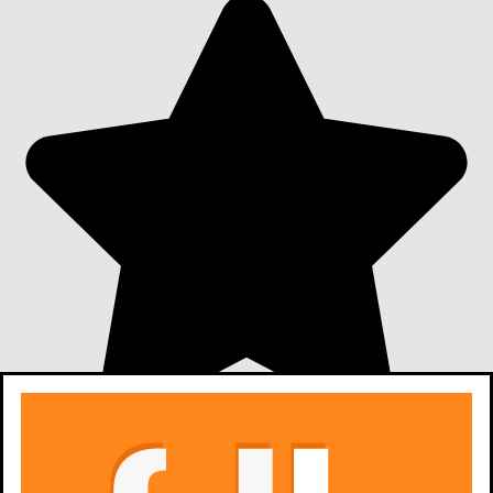
5,8
459
ocen z filmów