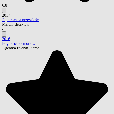
6.8
2017
Jej mroczna przeszłość
Martin, detektyw
-
2016
Pogromca demonów
Agentka Evelyn Pierce