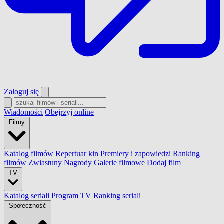
Zaloguj się
Wiadomości
Obejrzyj online
Filmy
Katalog filmów
Repertuar kin
Premiery i zapowiedzi
Ranking
filmów
Zwiastuny
Nagrody
Galerie filmowe
Dodaj film
TV
Katalog seriali
Program TV
Ranking seriali
Społeczność