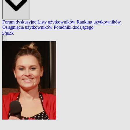
Forum dyskusyjne
Listy użytkowników
Ranking użytkowników
Osiągnięcia użytkowników
Poradniki dodającego
Quizy