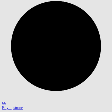
66
Edytuj stronę