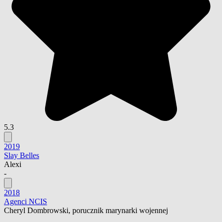
5.3
2019
Slay Belles
Alexi
-
2018
Agenci NCIS
Cheryl Dombrowski, porucznik marynarki wojennej