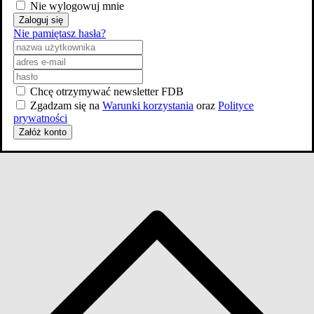
Nie wylogowuj mnie
Skocz do wybranego zawodu
Zaloguj się
Nie pamiętasz hasła?
Aktorzy
24
Producenci
2
Scenariusz
Chcę otrzymywać newsletter FDB
1
Zgadzam się na
Warunki korzystania
oraz
Polityce
prywatności
Załóż konto