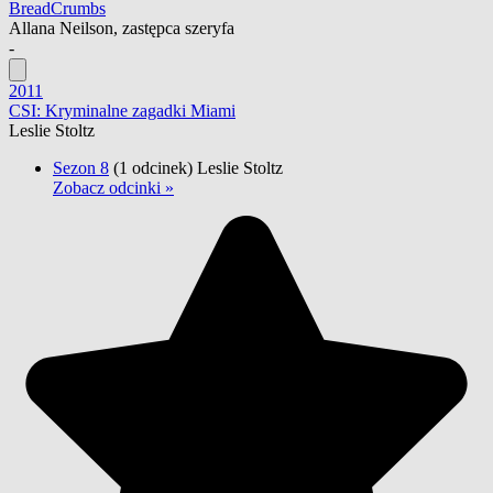
BreadCrumbs
Allana Neilson, zastępca szeryfa
-
2011
CSI: Kryminalne zagadki Miami
Leslie Stoltz
Sezon 8
(1 odcinek)
Leslie Stoltz
Zobacz odcinki »