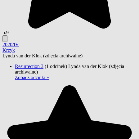
5.9
2020/IV
Krzyk
Lynda van der Klok
(zdjęcia archiwalne)
Resurrection 3
(1 odcinek)
Lynda van der Klok
(zdjęcia
archiwalne)
Zobacz odcinki »