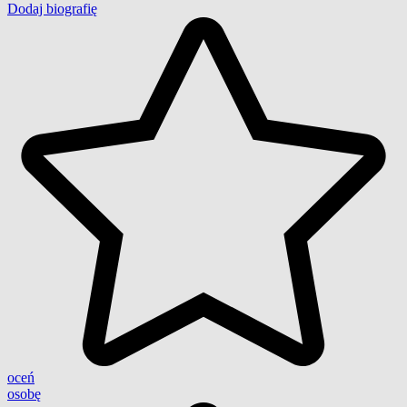
Dodaj biografię
oceń
osobę