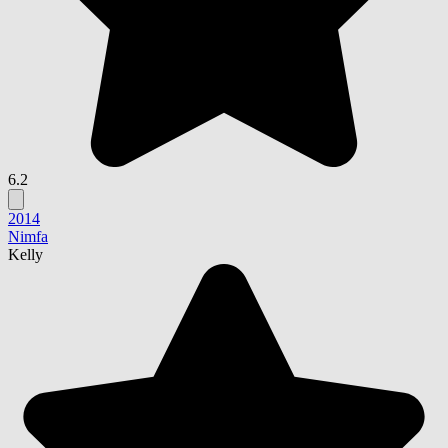
6.2
2014
Nimfa
Kelly