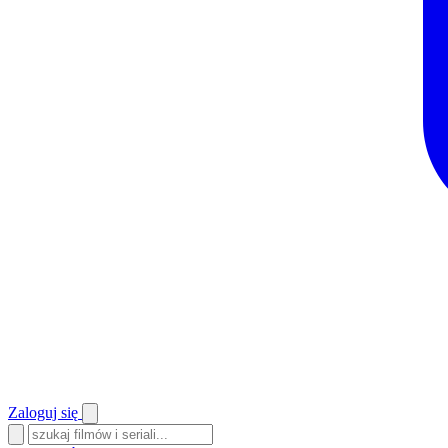
Zaloguj się