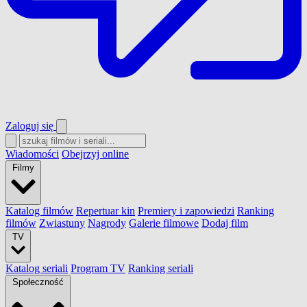
Zaloguj się
Wiadomości
Obejrzyj online
Filmy
Katalog filmów
Repertuar kin
Premiery i zapowiedzi
Ranking
filmów
Zwiastuny
Nagrody
Galerie filmowe
Dodaj film
TV
Katalog seriali
Program TV
Ranking seriali
Społeczność