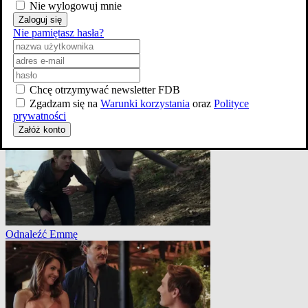
Nie wylogowuj mnie
Zaloguj się
Nie pamiętasz hasła?
Chcę otrzymywać newsletter FDB
Good Trouble: Czego bym nie dał za miłość 4x10
Zgadzam się na
Warunki korzystania
oraz
Polityce
prywatności
Załóż konto
Odnaleźć Emmę