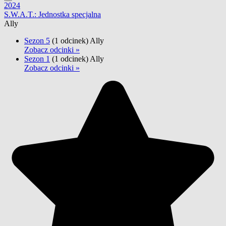
2024
S.W.A.T.: Jednostka specjalna
Ally
Sezon 5
(1 odcinek)
Ally
Zobacz odcinki »
Sezon 1
(1 odcinek)
Ally
Zobacz odcinki »