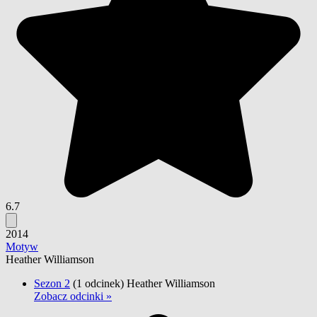
6.7
2014
Motyw
Heather Williamson
Sezon 2
(1 odcinek)
Heather Williamson
Zobacz odcinki »