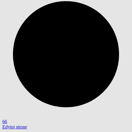
66
Edytuj stronę