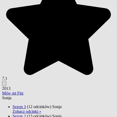
7.1
2013
Mów mi Fitz
Sonja
Sezon 3
(12 odcinków)
Sonja
Zobacz odcinki »
Sezon 2
(13 odcinków)
Sonja