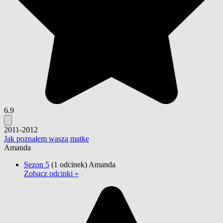
6.9
2011-2012
Jak poznałem waszą matkę
Amanda
Sezon 5
(1 odcinek)
Amanda
Zobacz odcinki »