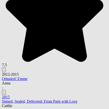
7.5
2012-2015
Odnaleźć Emmę
Anna
-
2015
Signed, Sealed, Delivered: From Paris with Love
Caitlin