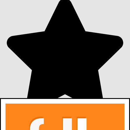
6,0
213
oceny z filmów