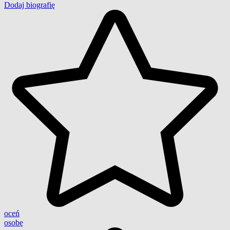
Dodaj biografię
oceń
osobę