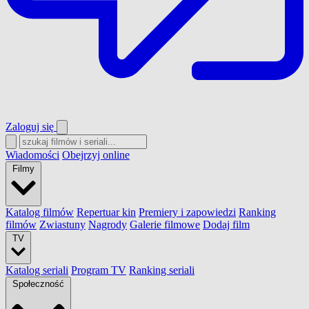
Zaloguj się
Wiadomości
Obejrzyj online
Filmy
Katalog filmów
Repertuar kin
Premiery i zapowiedzi
Ranking
filmów
Zwiastuny
Nagrody
Galerie filmowe
Dodaj film
TV
Katalog seriali
Program TV
Ranking seriali
Społeczność