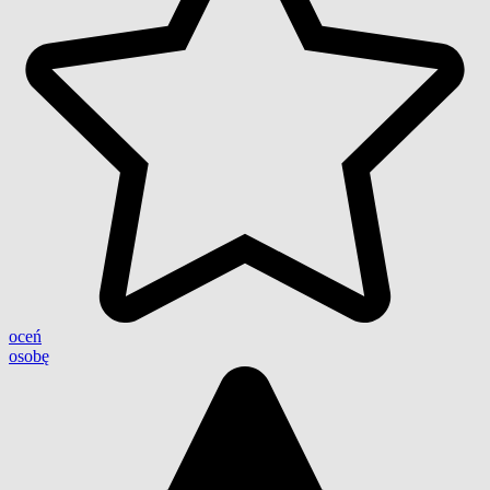
oceń
osobę