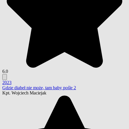
6.0
2023
Gdzie diabeł nie może, tam baby pośle 2
Kpt. Wojciech Maciejak