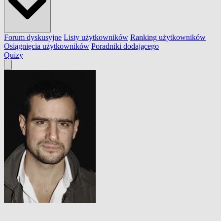
Forum dyskusyjne
Listy użytkowników
Ranking użytkowników
Osiągnięcia użytkowników
Poradniki dodającego
Quizy