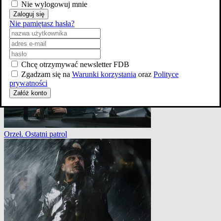
Nie wylogowuj mnie
Zaloguj się
Nie pamiętasz hasła?
Skazane: Odcinek 1x1
Chcę otrzymywać newsletter FDB
Zgadzam się na
Warunki korzystania
oraz
Polityce
prywatności
Załóż konto
Orzeł. Ostatni patrol