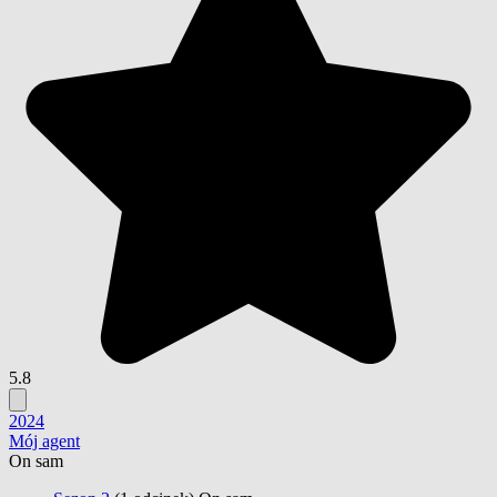
5.8
2024
Mój agent
On sam