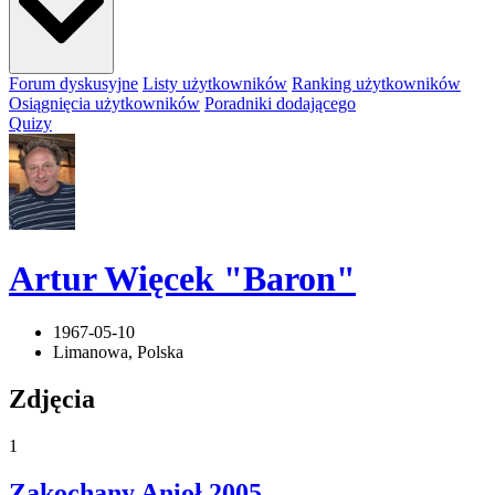
Forum dyskusyjne
Listy użytkowników
Ranking użytkowników
Osiągnięcia użytkowników
Poradniki dodającego
Quizy
Artur Więcek "Baron"
1967-05-10
Limanowa, Polska
Zdjęcia
1
Zakochany Anioł
2005