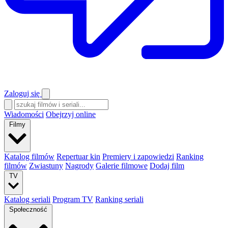
Zaloguj się
Wiadomości
Obejrzyj online
Filmy
Katalog filmów
Repertuar kin
Premiery i zapowiedzi
Ranking
filmów
Zwiastuny
Nagrody
Galerie filmowe
Dodaj film
TV
Katalog seriali
Program TV
Ranking seriali
Społeczność