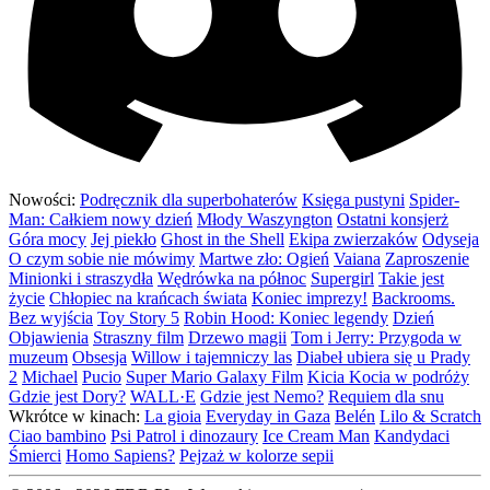
Nowości:
Podręcznik dla superbohaterów
Księga pustyni
Spider-
Man: Całkiem nowy dzień
Młody Waszyngton
Ostatni konsjerż
Góra mocy
Jej piekło
Ghost in the Shell
Ekipa zwierzaków
Odyseja
O czym sobie nie mówimy
Martwe zło: Ogień
Vaiana
Zaproszenie
Minionki i straszydła
Wędrówka na północ
Supergirl
Takie jest
życie
Chłopiec na krańcach świata
Koniec imprezy!
Backrooms.
Bez wyjścia
Toy Story 5
Robin Hood: Koniec legendy
Dzień
Objawienia
Straszny film
Drzewo magii
Tom i Jerry: Przygoda w
muzeum
Obsesja
Willow i tajemniczy las
Diabeł ubiera się u Prady
2
Michael
Pucio
Super Mario Galaxy Film
Kicia Kocia w podróży
Gdzie jest Dory?
WALL·E
Gdzie jest Nemo?
Requiem dla snu
Wkrótce w kinach:
La gioia
Everyday in Gaza
Belén
Lilo & Scratch
Ciao bambino
Psi Patrol i dinozaury
Ice Cream Man
Kandydaci
Śmierci
Homo Sapiens?
Pejzaż w kolorze sepii